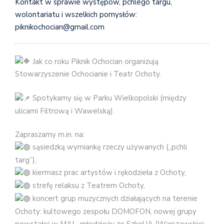
Kontakt w sprawie występów, pchlego targu,
wolontariatu i wszelkich pomysłów:
piknikochocian@gmail.com
Jak co roku Piknik Ochocian organizują
Stowarzyszenie Ochocianie i Teatr Ochoty.
Spotykamy się w Parku Wielkopolski (między
ulicami Filtrową i Wawelską).
Zapraszamy m.in. na:
sąsiedzką wymiankę rzeczy używanych („pchli
targ”),
kiermasz prac artystów i rękodzieła z Ochoty,
strefę relaksu z Teatrem Ochoty,
koncert grup muzycznych działających na terenie
Ochoty: kultowego zespołu DOMOFON, nowej grupy
powstałej w MAL, młodzieży ze SzkoUA (Warszawskiej