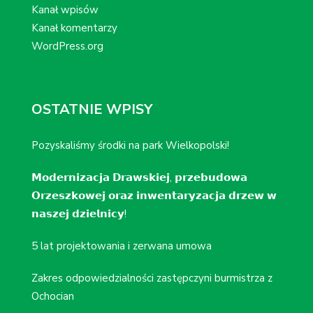
Kanał wpisów
Kanał komentarzy
WordPress.org
OSTATNIE WPISY
Pozyskaliśmy środki na park Wielkopolski!
𝗠𝗼𝗱𝗲𝗿𝗻𝗶𝘇𝗮𝗰𝗷𝗮 𝗗𝗿𝗮𝘄𝘀𝗸𝗶𝗲𝗷, 𝗽𝗿𝘇𝗲𝗯𝘂𝗱𝗼𝘄𝗮
𝗢𝗿𝘇𝗲𝘀𝘇𝗸𝗼𝘄𝗲𝗷 𝗼𝗿𝗮𝘇 𝗶𝗻𝘄𝗲𝗻𝘁𝗮𝗿𝘆𝘇𝗮𝗰𝗷𝗮 𝗱𝗿𝘇𝗲𝘄 𝘄
𝗻𝗮𝘀𝘇𝗲𝗷 𝗱𝘇𝗶𝗲𝗹𝗻𝗶𝗰𝘆!
5 lat projektowania i zerwana umowa
Zakres odpowiedzialności zastępczyni burmistrza z
Ochocian