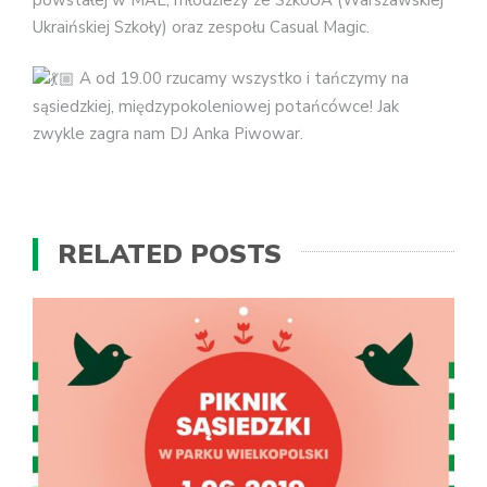
Ukraińskiej Szkoły) oraz zespołu Casual Magic.
A od 19.00 rzucamy wszystko i tańczymy na
sąsiedzkiej, międzypokoleniowej potańcówce! Jak
zwykle zagra nam DJ Anka Piwowar.
RELATED POSTS