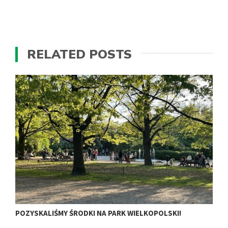
RELATED POSTS
POZYSKALIŚMY ŚRODKI NA PARK WIELKOPOLSKI!
𝗠
𝗢