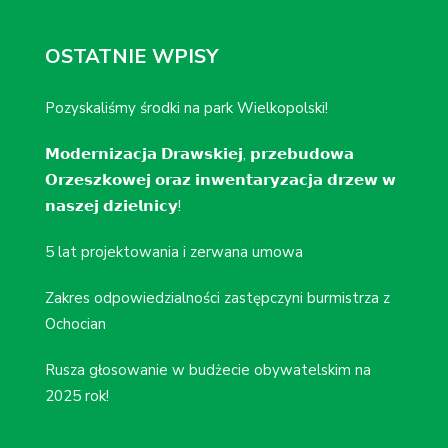
OSTATNIE WPISY
Pozyskaliśmy środki na park Wielkopolski!
𝗠𝗼𝗱𝗲𝗿𝗻𝗶𝘇𝗮𝗰𝗷𝗮 𝗗𝗿𝗮𝘄𝘀𝗸𝗶𝗲𝗷, 𝗽𝗿𝘇𝗲𝗯𝘂𝗱𝗼𝘄𝗮
𝗢𝗿𝘇𝗲𝘀𝘇𝗸𝗼𝘄𝗲𝗷 𝗼𝗿𝗮𝘇 𝗶𝗻𝘄𝗲𝗻𝘁𝗮𝗿𝘆𝘇𝗮𝗰𝗷𝗮 𝗱𝗿𝘇𝗲𝘄 𝘄
𝗻𝗮𝘀𝘇𝗲𝗷 𝗱𝘇𝗶𝗲𝗹𝗻𝗶𝗰𝘆!
5 lat projektowania i zerwana umowa
Zakres odpowiedzialności zastępczyni burmistrza z
Ochocian
Rusza głosowanie w budżecie obywatelskim na
2025 rok!