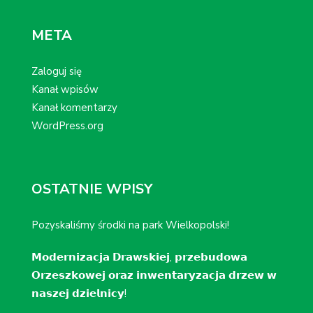
META
Zaloguj się
Kanał wpisów
Kanał komentarzy
WordPress.org
OSTATNIE WPISY
Pozyskaliśmy środki na park Wielkopolski!
𝗠𝗼𝗱𝗲𝗿𝗻𝗶𝘇𝗮𝗰𝗷𝗮 𝗗𝗿𝗮𝘄𝘀𝗸𝗶𝗲𝗷, 𝗽𝗿𝘇𝗲𝗯𝘂𝗱𝗼𝘄𝗮
𝗢𝗿𝘇𝗲𝘀𝘇𝗸𝗼𝘄𝗲𝗷 𝗼𝗿𝗮𝘇 𝗶𝗻𝘄𝗲𝗻𝘁𝗮𝗿𝘆𝘇𝗮𝗰𝗷𝗮 𝗱𝗿𝘇𝗲𝘄 𝘄
𝗻𝗮𝘀𝘇𝗲𝗷 𝗱𝘇𝗶𝗲𝗹𝗻𝗶𝗰𝘆!