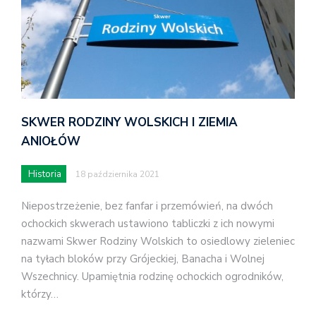
SKWER RODZINY WOLSKICH I ZIEMIA
ANIOŁÓW
Historia
18 października 2021
Niepostrzeżenie, bez fanfar i przemówień, na dwóch
ochockich skwerach ustawiono tabliczki z ich nowymi
nazwami Skwer Rodziny Wolskich to osiedlowy zieleniec
na tyłach bloków przy Grójeckiej, Banacha i Wolnej
Wszechnicy. Upamiętnia rodzinę ochockich ogrodników,
którzy…