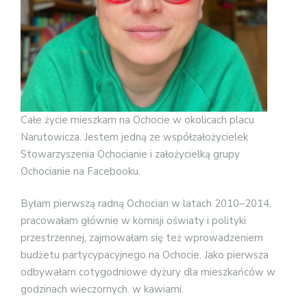
Całe życie mieszkam na Ochocie w okolicach placu
Narutowicza. Jestem jedną ze współzałożycielek
Stowarzyszenia Ochocianie i założycielką grupy
Ochocianie na Facebooku.
Byłam pierwszą radną Ochocian w latach 2010–2014,
pracowałam głównie w komisji oświaty i polityki
przestrzennej, zajmowałam się też wprowadzeniem
budżetu partycypacyjnego na Ochocie. Jako pierwsza
odbywałam cotygodniowe dyżury dla mieszkańców w
godzinach wieczornych. w kawiarni.