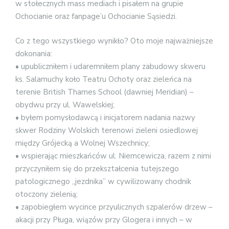
w stołecznych mass mediach i pisałem na grupie
Ochocianie oraz fanpage’u Ochocianie Sąsiedzi.
Co z tego wszystkiego wynikło? Oto moje najważniejsze
dokonania:
• upubliczniłem i udaremniłem plany zabudowy skweru
ks. Salamuchy koło Teatru Ochoty oraz zieleńca na
terenie British Thames School (dawniej Meridian) –
obydwu przy ul. Wawelskiej;
• byłem pomysłodawcą i inicjatorem nadania nazwy
skwer Rodziny Wolskich terenowi zieleni osiedlowej
między Grójecką a Wolnej Wszechnicy;
• wspierając mieszkańców ul. Niemcewicza, razem z nimi
przyczyniłem się do przekształcenia tutejszego
patologicznego „jezdnika” w cywilizowany chodnik
otoczony zielenią;
• zapobiegłem wycince przyulicznych szpalerów drzew –
akacji przy Pługa, wiązów przy Glogera i innych – w