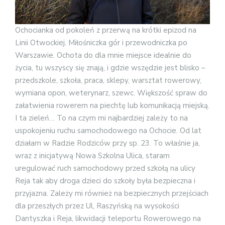
Ochocianka od pokoleń z przerwą na krótki epizod na
Linii Otwockiej. Miłośniczka gór i przewodniczka po
Warszawie. Ochota do dla mnie miejsce idealnie do
życia, tu wszyscy się znają, i gdzie wszędzie jest blisko –
przedszkole, szkoła, praca, sklepy, warsztat rowerowy,
wymiana opon, weterynarz, szewc. Większość spraw do
załatwienia rowerem na piechtę lub komunikacją miejską.
I ta zieleń… To na czym mi najbardziej zależy to na
uspokojeniu ruchu samochodowego na Ochocie. Od lat
działam w Radzie Rodziców przy sp. 23. To właśnie ja,
wraz z inicjatywą Nowa Szkolna Ulica, staram
uregulować ruch samochodowy przed szkołą na ulicy
Reja tak aby droga dzieci do szkoły była bezpieczna i
przyjazna. Zależy mi również na bezpiecznych przejściach
dla przeszłych przez Ul, Raszyńską na wysokości
Dantyszka i Reja, likwidacji teleportu Rowerowego na