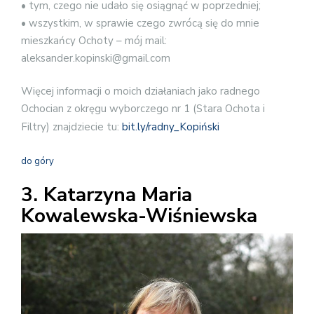
• tym, czego nie udało się osiągnąć w poprzedniej;
• wszystkim, w sprawie czego zwrócą się do mnie
mieszkańcy Ochoty – mój mail:
aleksander.kopinski@gmail.com
Więcej informacji o moich działaniach jako radnego
Ochocian z okręgu wyborczego nr 1 (Stara Ochota i
Filtry) znajdziecie tu:
bit.ly/radny_Kopiński
do góry
3. Katarzyna Maria
Kowalewska-Wiśniewska