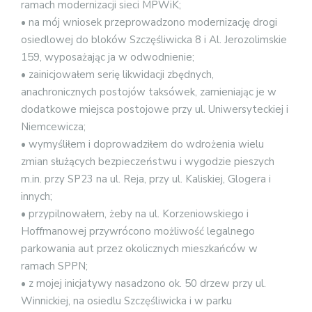
ramach modernizacji sieci MPWiK;
• na mój wniosek przeprowadzono modernizację drogi
osiedlowej do bloków Szczęśliwicka 8 i Al. Jerozolimskie
159, wyposażając ja w odwodnienie;
• zainicjowałem serię likwidacji zbędnych,
anachronicznych postojów taksówek, zamieniając je w
dodatkowe miejsca postojowe przy ul. Uniwersyteckiej i
Niemcewicza;
• wymyśliłem i doprowadziłem do wdrożenia wielu
zmian służących bezpieczeństwu i wygodzie pieszych
m.in. przy SP23 na ul. Reja, przy ul. Kaliskiej, Glogera i
innych;
• przypilnowałem, żeby na ul. Korzeniowskiego i
Hoffmanowej przywrócono możliwość legalnego
parkowania aut przez okolicznych mieszkańców w
ramach SPPN;
• z mojej inicjatywy nasadzono ok. 50 drzew przy ul.
Winnickiej, na osiedlu Szczęśliwicka i w parku