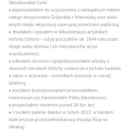
Skłodowskiej-Curie;
• doprowadziłem do oczyszczenia z nielegalnych reklam
całego skrzyżowania Grójeckiej z Wawelską oraz wielu
innych miejsc ekspozycji szpecącej przestrzeń publiczną;
• zbadałem i opisałem w kilkudziesięciu artykułach
historię Ochoty – od jej początków ok. 1844 roku przez
dzieje wielu domów i ich mieszkańców aż po
współczesność;
• odkryłem na nowo i spopularyzowałem wiedzę o
dawnych rzeczkach Ochoty, zwłaszcza o potoku Sadurka,
a także o drzewach – pomnikach przyrody w naszej
dzielnicy;
• zostałem licencjonowanym przewodnikiem
rowerowym po Kampinoskim Parku Narodowym;
• przejechałem rowerem ponad 26 tys. km;
• i rzuciłem palenie (kiedyś w lutym 2022, w każdym
razie jeszcze przed pełnoskalową inwazją Rosji na
Ukrainę).