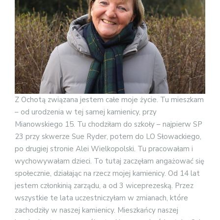
Z Ochotą związana jestem całe moje życie. Tu mieszkam
– od urodzenia w tej samej kamienicy, przy
Mianowskiego 15. Tu chodziłam do szkoły – najpierw SP
23 przy skwerze Sue Ryder, potem do LO Słowackiego,
po drugiej stronie Alei Wielkopolski. Tu pracowałam i
wychowywałam dzieci. To tutaj zaczęłam angażować się
społecznie, działając na rzecz mojej kamienicy. Od 14 lat
jestem członkinią zarządu, a od 3 wiceprezeską. Przez
wszystkie te lata uczestniczyłam w zmianach, które
zachodziły w naszej kamienicy. Mieszkańcy naszej