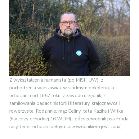
Z wykształcenia humanista (po MISH UW); z
pochodzenia warszawiak w siódmym pokoleniu, a
ochocianin od 1857 roku; z zawodu urzędnik; z
zamiłowania badacz historii i literatury, krajoznawca i
rowerzysta. Rodzinnie: mąż Celiny, tata Kazika i Witka
(harcerzy ochockiej 16 WDH) i półprzewodnik psa Froda
rasy terier ochocki (pełnym przewodnikiem jest żona).