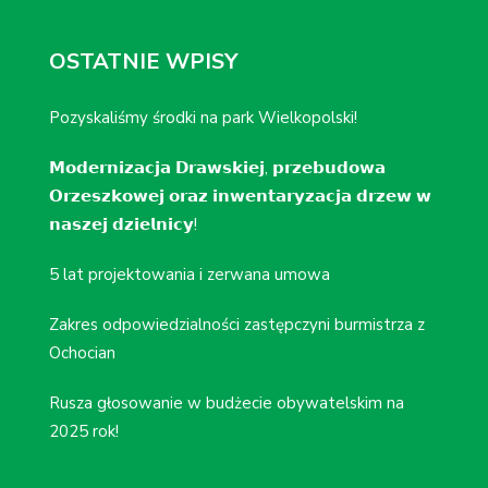
OSTATNIE WPISY
Pozyskaliśmy środki na park Wielkopolski!
𝗠𝗼𝗱𝗲𝗿𝗻𝗶𝘇𝗮𝗰𝗷𝗮 𝗗𝗿𝗮𝘄𝘀𝗸𝗶𝗲𝗷, 𝗽𝗿𝘇𝗲𝗯𝘂𝗱𝗼𝘄𝗮
𝗢𝗿𝘇𝗲𝘀𝘇𝗸𝗼𝘄𝗲𝗷 𝗼𝗿𝗮𝘇 𝗶𝗻𝘄𝗲𝗻𝘁𝗮𝗿𝘆𝘇𝗮𝗰𝗷𝗮 𝗱𝗿𝘇𝗲𝘄 𝘄
𝗻𝗮𝘀𝘇𝗲𝗷 𝗱𝘇𝗶𝗲𝗹𝗻𝗶𝗰𝘆!
5 lat projektowania i zerwana umowa
Zakres odpowiedzialności zastępczyni burmistrza z
Ochocian
Rusza głosowanie w budżecie obywatelskim na
2025 rok!