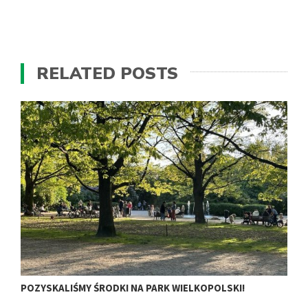
RELATED POSTS
POZYSKALIŚMY ŚRODKI NA PARK WIELKOPOLSKI!
𝗠
𝗢