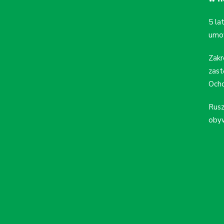
5 la
umo
Zakr
zast
Ocho
Rusz
obyw