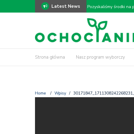
Latest News
ki!
𝗠𝗼𝗱𝗲𝗿𝗻𝗶𝘇𝗮𝗰𝗷𝗮 𝗗𝗿𝗮𝘄
𝗶𝗻𝘄𝗲𝗻𝘁𝗮𝗿𝘆𝘇𝗮𝗰𝗷𝗮 𝗱𝗿𝘇
Strona główna
Nasz program wyborczy
Home
/
Wpisy
/
30171847_1711308242268231