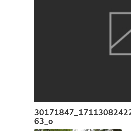
30171847_1711308242
63_o