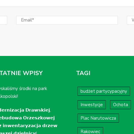
TATNIE WPISY
TAGI
skaliśmy środki na park
budżet partycypacyjny
kopolski!
Inwestycje
Ochota
𝗲𝗿𝗻𝗶𝘇𝗮𝗰𝗷𝗮 𝗗𝗿𝗮𝘄𝘀𝗸𝗶𝗲𝗷,
𝗲𝗯𝘂𝗱𝗼𝘄𝗮 𝗢𝗿𝘇𝗲𝘀𝘇𝗸𝗼𝘄𝗲𝗷
Plac Narutowicza
𝘇 𝗶𝗻𝘄𝗲𝗻𝘁𝗮𝗿𝘆𝘇𝗮𝗰𝗷𝗮 𝗱𝗿𝘇𝗲𝘄
Rakowiec
𝘀𝘇𝗲𝗷 𝗱𝘇𝗶𝗲𝗹𝗻𝗶𝗰𝘆!