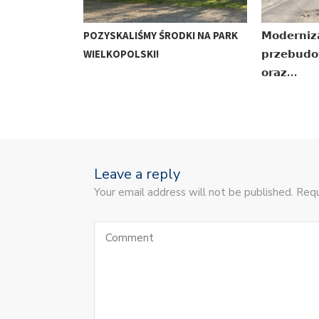
POZYSKALIŚMY ŚRODKI NA PARK
𝗠𝗼𝗱𝗲𝗿𝗻𝗶𝘇
WIELKOPOLSKI!
𝗽𝗿𝘇𝗲𝗯𝘂𝗱𝗼
𝗼𝗿𝗮𝘇…
Leave a reply
Your email address will not be published. Requ