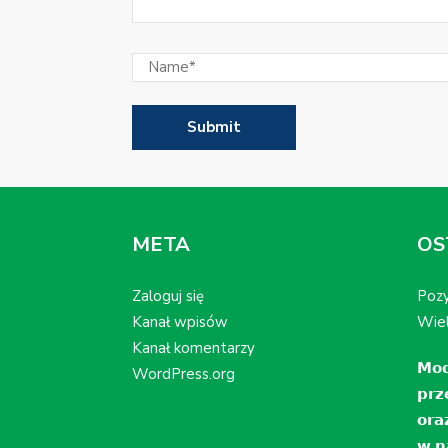
META
OS
Zaloguj się
Pozy
Kanał wpisów
Wiel
Kanał komentarzy
𝗠𝗼𝗱
WordPress.org
𝗽𝗿𝘇
𝗼𝗿𝗮
𝘄 𝗻𝗮