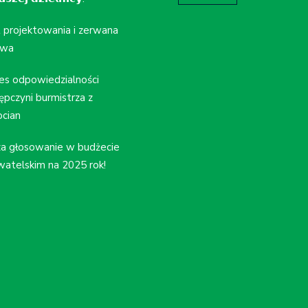
t projektowania i zerwana
wa
es odpowiedzialności
ępczyni burmistrza z
cian
a głosowanie w budżecie
atelskim na 2025 rok!