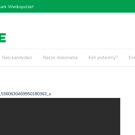
𝗸𝗶𝗲𝗷, 𝗽𝗿𝘇𝗲𝗯𝘂𝗱𝗼𝘄𝗮 𝗢𝗿𝘇𝗲𝘀𝘇𝗸𝗼𝘄𝗲𝗷 𝗼𝗿𝗮𝘇
5 lat pr
𝘄 𝘄 𝗻𝗮𝘀𝘇𝗲𝗷 𝗱𝘇𝗶𝗲𝗹𝗻𝗶𝗰𝘆!
Nasi kandydaci
Nasze dokonania
Kim jesteśmy?
Ko
_5360630469950180363_o