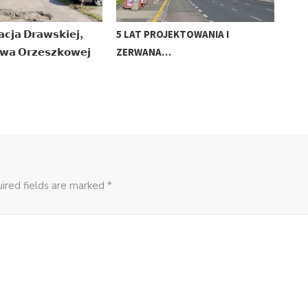
𝗰𝗷𝗮 𝗗𝗿𝗮𝘄𝘀𝗸𝗶𝗲𝗷,
5 LAT PROJEKTOWANIA I
ZAK
𝘄𝗮 𝗢𝗿𝘇𝗲𝘀𝘇𝗸𝗼𝘄𝗲𝗷
ZERWANA…
ZAS
ired fields are marked *