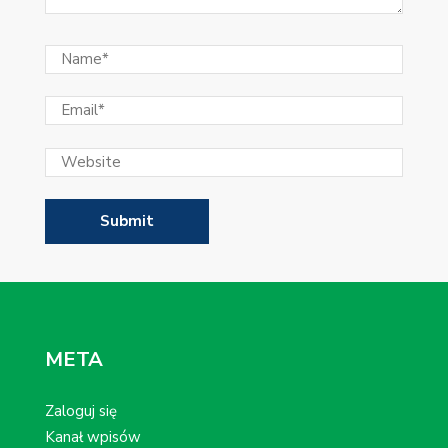
META
Zaloguj się
Kanał wpisów