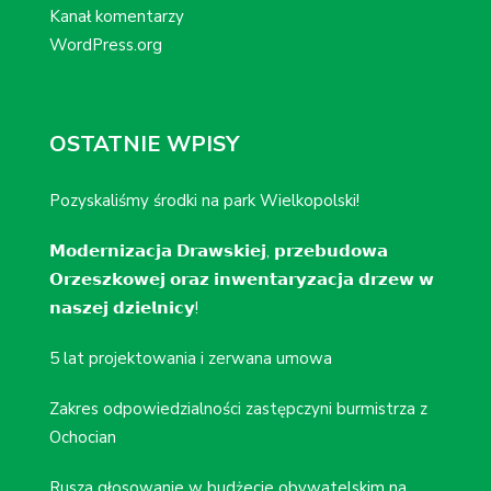
Kanał komentarzy
WordPress.org
OSTATNIE WPISY
Pozyskaliśmy środki na park Wielkopolski!
𝗠𝗼𝗱𝗲𝗿𝗻𝗶𝘇𝗮𝗰𝗷𝗮 𝗗𝗿𝗮𝘄𝘀𝗸𝗶𝗲𝗷, 𝗽𝗿𝘇𝗲𝗯𝘂𝗱𝗼𝘄𝗮
𝗢𝗿𝘇𝗲𝘀𝘇𝗸𝗼𝘄𝗲𝗷 𝗼𝗿𝗮𝘇 𝗶𝗻𝘄𝗲𝗻𝘁𝗮𝗿𝘆𝘇𝗮𝗰𝗷𝗮 𝗱𝗿𝘇𝗲𝘄 𝘄
𝗻𝗮𝘀𝘇𝗲𝗷 𝗱𝘇𝗶𝗲𝗹𝗻𝗶𝗰𝘆!
5 lat projektowania i zerwana umowa
Zakres odpowiedzialności zastępczyni burmistrza z
Ochocian
Rusza głosowanie w budżecie obywatelskim na