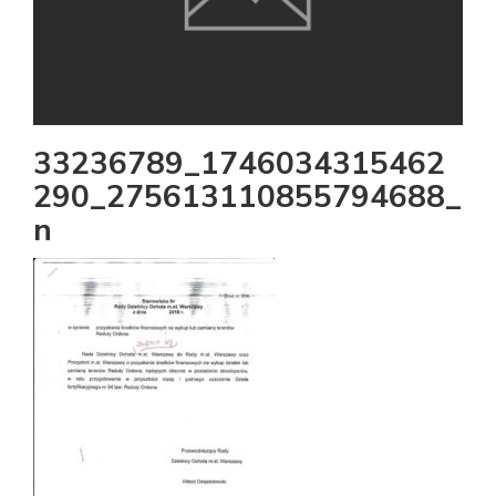
33236789_1746034315462
290_275613110855794688_
n