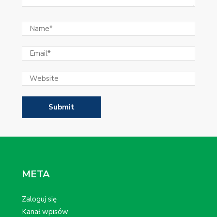
META
Zaloguj się
Kanał wpisów