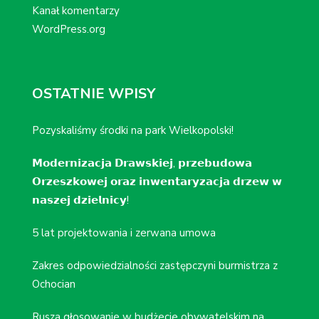
Kanał komentarzy
WordPress.org
OSTATNIE WPISY
Pozyskaliśmy środki na park Wielkopolski!
𝗠𝗼𝗱𝗲𝗿𝗻𝗶𝘇𝗮𝗰𝗷𝗮 𝗗𝗿𝗮𝘄𝘀𝗸𝗶𝗲𝗷, 𝗽𝗿𝘇𝗲𝗯𝘂𝗱𝗼𝘄𝗮
𝗢𝗿𝘇𝗲𝘀𝘇𝗸𝗼𝘄𝗲𝗷 𝗼𝗿𝗮𝘇 𝗶𝗻𝘄𝗲𝗻𝘁𝗮𝗿𝘆𝘇𝗮𝗰𝗷𝗮 𝗱𝗿𝘇𝗲𝘄 𝘄
𝗻𝗮𝘀𝘇𝗲𝗷 𝗱𝘇𝗶𝗲𝗹𝗻𝗶𝗰𝘆!
5 lat projektowania i zerwana umowa
Zakres odpowiedzialności zastępczyni burmistrza z
Ochocian
Rusza głosowanie w budżecie obywatelskim na