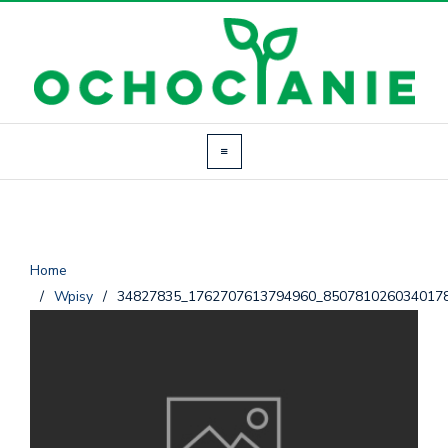
Home
/
Wpisy
/
34827835_1762707613794960_850781026034017