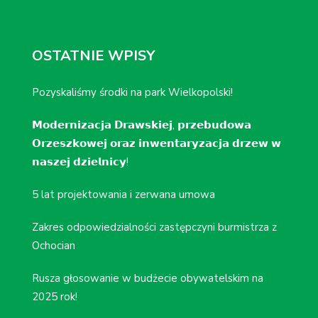
OSTATNIE WPISY
Pozyskaliśmy środki na park Wielkopolski!
𝗠𝗼𝗱𝗲𝗿𝗻𝗶𝘇𝗮𝗰𝗷𝗮 𝗗𝗿𝗮𝘄𝘀𝗸𝗶𝗲𝗷, 𝗽𝗿𝘇𝗲𝗯𝘂𝗱𝗼𝘄𝗮
𝗢𝗿𝘇𝗲𝘀𝘇𝗸𝗼𝘄𝗲𝗷 𝗼𝗿𝗮𝘇 𝗶𝗻𝘄𝗲𝗻𝘁𝗮𝗿𝘆𝘇𝗮𝗰𝗷𝗮 𝗱𝗿𝘇𝗲𝘄 𝘄
𝗻𝗮𝘀𝘇𝗲𝗷 𝗱𝘇𝗶𝗲𝗹𝗻𝗶𝗰𝘆!
5 lat projektowania i zerwana umowa
Zakres odpowiedzialności zastępczyni burmistrza z
Ochocian
Rusza głosowanie w budżecie obywatelskim na
2025 rok!