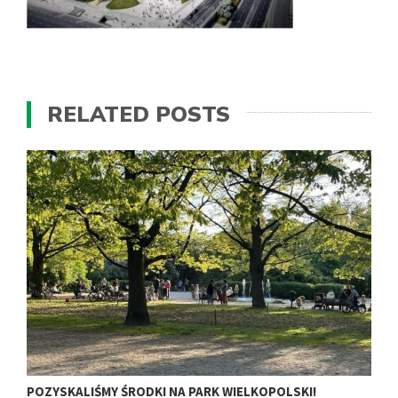
RELATED POSTS
POZYSKALIŚMY ŚRODKI NA PARK WIELKOPOLSKI!
𝗠