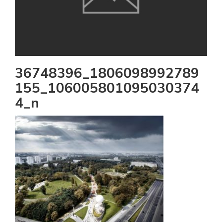
36748396_1806098992789
155_106005801095030374
4_n