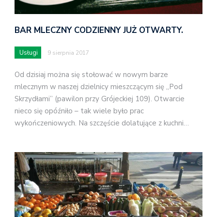
BAR MLECZNY CODZIENNY JUŻ OTWARTY.
Usługi
9 sierpnia 2017
Od dzisiaj można się stołować w nowym barze
mlecznym w naszej dzielnicy mieszczącym się „Pod
Skrzydłami” (pawilon przy Grójeckiej 109). Otwarcie
nieco się opóźniło – tak wiele było prac
wykończeniowych. Na szczęście dolatujące z kuchni…