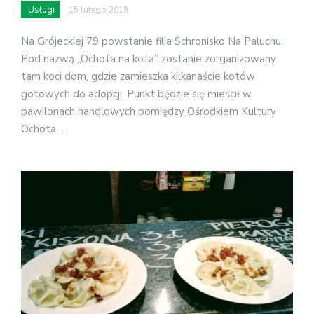
Usługi
15 lutego 2018
Na Grójeckiej 79 powstanie filia Schronisko Na Paluchu.
Pod nazwą „Ochota na kota” zostanie zorganizowany
tam koci dom, gdzie zamieszka kilkanaście kotów
gotowych do adopcji. Punkt będzie się mieścił w
pawilonach handlowych pomiędzy Ośrodkiem Kultury
Ochota…