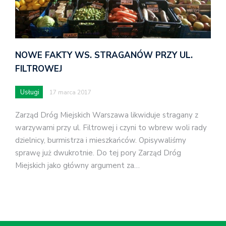
NOWE FAKTY WS. STRAGANÓW PRZY UL.
FILTROWEJ
Usługi
17 marca 2017
Zarząd Dróg Miejskich Warszawa likwiduje stragany z
warzywami przy ul. Filtrowej i czyni to wbrew woli rady
dzielnicy, burmistrza i mieszkańców. Opisywaliśmy
sprawę już dwukrotnie. Do tej pory Zarząd Dróg
Miejskich jako główny argument za…