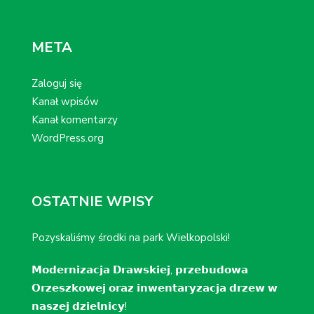
META
Zaloguj się
Kanał wpisów
Kanał komentarzy
WordPress.org
OSTATNIE WPISY
Pozyskaliśmy środki na park Wielkopolski!
𝗠𝗼𝗱𝗲𝗿𝗻𝗶𝘇𝗮𝗰𝗷𝗮 𝗗𝗿𝗮𝘄𝘀𝗸𝗶𝗲𝗷, 𝗽𝗿𝘇𝗲𝗯𝘂𝗱𝗼𝘄𝗮
𝗢𝗿𝘇𝗲𝘀𝘇𝗸𝗼𝘄𝗲𝗷 𝗼𝗿𝗮𝘇 𝗶𝗻𝘄𝗲𝗻𝘁𝗮𝗿𝘆𝘇𝗮𝗰𝗷𝗮 𝗱𝗿𝘇𝗲𝘄 𝘄
𝗻𝗮𝘀𝘇𝗲𝗷 𝗱𝘇𝗶𝗲𝗹𝗻𝗶𝗰𝘆!