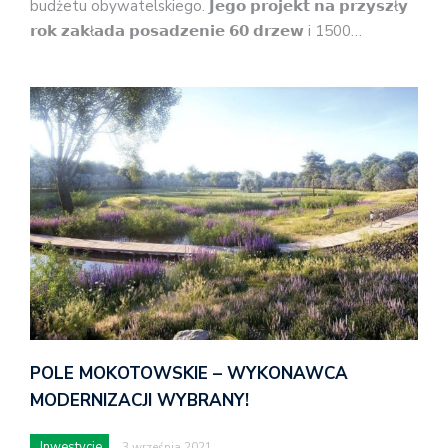
budżetu obywatelskiego. 𝗝𝗲𝗴𝗼 𝗽𝗿𝗼𝗷𝗲𝗸𝘁 𝗻𝗮 𝗽𝗿𝘇𝘆𝘀𝘇ł𝘆
𝗿𝗼𝗸 𝘇𝗮𝗸ł𝗮𝗱𝗮 𝗽𝗼𝘀𝗮𝗱𝘇𝗲𝗻𝗶𝗲 𝟲𝟬 𝗱𝗿𝘇𝗲𝘄 i 1500…
POLE MOKOTOWSKIE – WYKONAWCA
MODERNIZACJI WYBRANY!
Inwestycje
3 września 2021