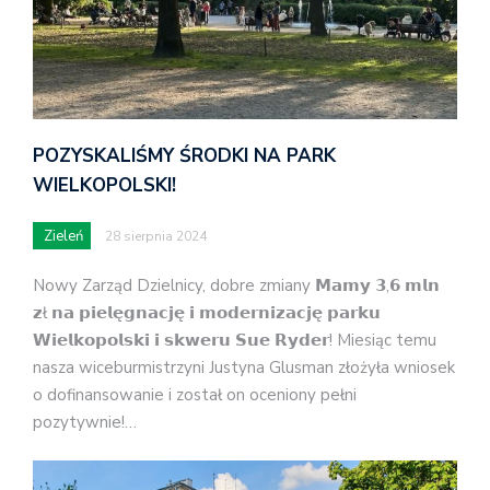
POZYSKALIŚMY ŚRODKI NA PARK
WIELKOPOLSKI!
Zieleń
28 sierpnia 2024
Nowy Zarząd Dzielnicy, dobre zmiany 𝗠𝗮𝗺𝘆 𝟯,𝟲 𝗺𝗹𝗻
𝘇ł 𝗻𝗮 𝗽𝗶𝗲𝗹𝗲̨𝗴𝗻𝗮𝗰𝗷𝗲̨ 𝗶 𝗺𝗼𝗱𝗲𝗿𝗻𝗶𝘇𝗮𝗰𝗷𝗲̨ 𝗽𝗮𝗿𝗸𝘂
𝗪𝗶𝗲𝗹𝗸𝗼𝗽𝗼𝗹𝘀𝗸𝗶 𝗶 𝘀𝗸𝘄𝗲𝗿𝘂 𝗦𝘂𝗲 𝗥𝘆𝗱𝗲𝗿! Miesiąc temu
nasza wiceburmistrzyni Justyna Glusman złożyła wniosek
o dofinansowanie i został on oceniony pełni
pozytywnie!…