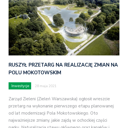
RUSZYŁ PRZETARG NA REALIZACJĘ ZMIAN NA
POLU MOKOTOWSKIM
Inwestycje
28 maja 2021
Zarząd Zieleni (Zieleń Warszawska) ogłosił wreszcie
przetarg na wykonanie pierwszego etapu planowanej
od lat modernizacji Pola Mokotowskiego. Oto
najważniejsze zmiany, jakie zajdą w ochockiej części
parku. Naturalizacja stawu głównego oraz kanałów i