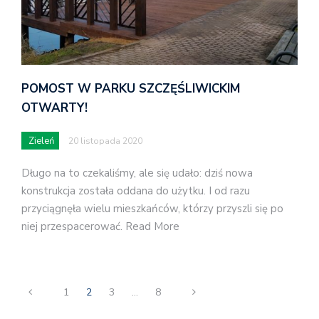
POMOST W PARKU SZCZĘŚLIWICKIM
OTWARTY!
Zieleń
20 listopada 2020
Długo na to czekaliśmy, ale się udało: dziś nowa
konstrukcja została oddana do użytku. I od razu
przyciągnęła wielu mieszkańców, którzy przyszli się po
niej przespacerować. Read More
1
2
3
…
8