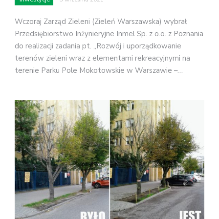
Wczoraj Zarząd Zieleni (Zieleń Warszawska) wybrał
Przedsiębiorstwo Inżynieryjne Inmel Sp. z o.o. z Poznania
do realizacji zadania pt. „Rozwój i uporządkowanie
terenów zieleni wraz z elementami rekreacyjnymi na
terenie Parku Pole Mokotowskie w Warszawie –…