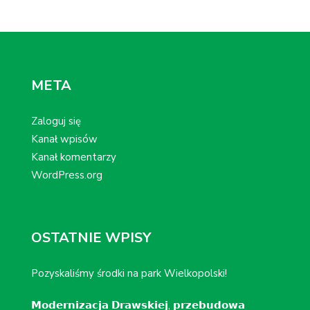
META
Zaloguj się
Kanał wpisów
Kanał komentarzy
WordPress.org
OSTATNIE WPISY
Pozyskaliśmy środki na park Wielkopolski!
𝗠𝗼𝗱𝗲𝗿𝗻𝗶𝘇𝗮𝗰𝗷𝗮 𝗗𝗿𝗮𝘄𝘀𝗸𝗶𝗲𝗷, 𝗽𝗿𝘇𝗲𝗯𝘂𝗱𝗼𝘄𝗮