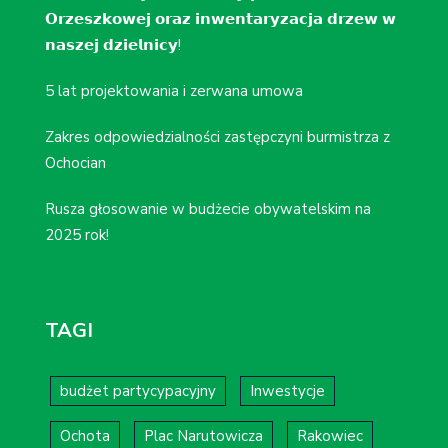
𝗢𝗿𝘇𝗲𝘀𝘇𝗸𝗼𝘄𝗲𝗷 𝗼𝗿𝗮𝘇 𝗶𝗻𝘄𝗲𝗻𝘁𝗮𝗿𝘆𝘇𝗮𝗰𝗷𝗮 𝗱𝗿𝘇𝗲𝘄 𝘄
𝗻𝗮𝘀𝘇𝗲𝗷 𝗱𝘇𝗶𝗲𝗹𝗻𝗶𝗰𝘆!
5 lat projektowania i zerwana umowa
Zakres odpowiedzialności zastępczyni burmistrza z
Ochocian
Rusza głosowanie w budżecie obywatelskim na
2025 rok!
TAGI
budżet partycypacyjny
Inwestycje
Ochota
Plac Narutowicza
Rakowiec