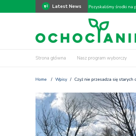
Latest News
ki!
𝗠𝗼𝗱𝗲𝗿𝗻𝗶𝘇𝗮𝗰𝗷𝗮 𝗗𝗿𝗮𝘄
𝗶𝗻𝘄𝗲𝗻𝘁𝗮𝗿𝘆𝘇𝗮𝗰𝗷𝗮 𝗱𝗿𝘇
Strona główna
Nasz program wyborczy
Home
/
Wpisy
/
Czyż nie przesadza się starych