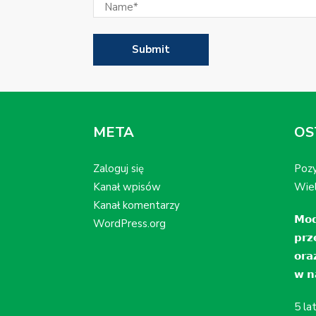
META
OS
Zaloguj się
Pozy
Kanał wpisów
Wiel
Kanał komentarzy
𝗠𝗼𝗱
WordPress.org
𝗽𝗿𝘇
𝗼𝗿𝗮
𝘄 𝗻𝗮
5 la