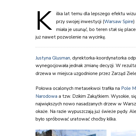
K
ilka lat temu dla lepszego efektu wiz
przy swojej inwestycji (
Warsaw Spire
)
miała je usunąć, bo teren stał się pla
już nawet pozwolenie na wycinkę.
Justyna Glusman
, dyrektorka-koordynatorka odp
wynegocjowała jednak zmianę decyzji. W rezulta
drzewa w miejsca uzgodnione przez Zarząd Ziele
Połowa ocalonych metasekwoi trafiła na
Pole M
Narodowa
a tzw. Dzikim Zakątkiem. Wysokie, si
największych nowo nasadzanych drzew w Warsza
okaże. Na razie wypuszczają już świeże pędy. Al
było spróbować uratować choćby kilka.