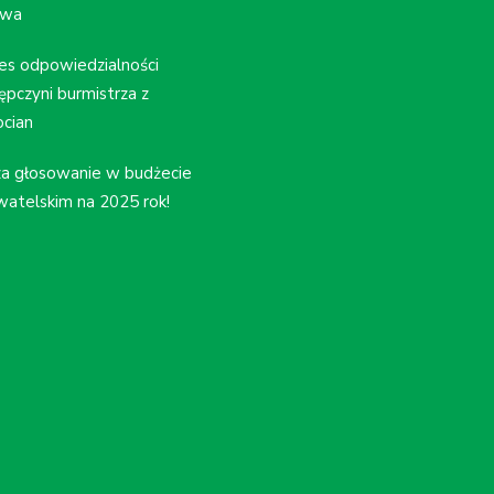
wa
es odpowiedzialności
ępczyni burmistrza z
cian
a głosowanie w budżecie
atelskim na 2025 rok!