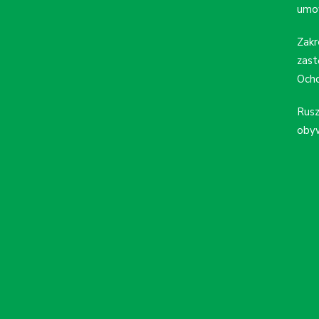
umo
Zakr
zast
Ocho
Rusz
obyw