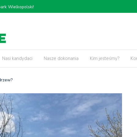
𝗸𝗶𝗲𝗷, 𝗽𝗿𝘇𝗲𝗯𝘂𝗱𝗼𝘄𝗮 𝗢𝗿𝘇𝗲𝘀𝘇𝗸𝗼𝘄𝗲𝗷 𝗼𝗿𝗮𝘇
5 lat pr
𝘄 𝘄 𝗻𝗮𝘀𝘇𝗲𝗷 𝗱𝘇𝗶𝗲𝗹𝗻𝗶𝗰𝘆!
Nasi kandydaci
Nasze dokonania
Kim jesteśmy?
Ko
 drzew?