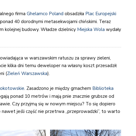
ualnego firma
Ghelamco Poland
obsadziła
Plac Europejski
 ponad 40 dorodnymi metasekwojami chińskimi. Teraz
cem kolejnej budowy. Władze dzielnicy
Miejska Wola
wydały
owiadająca w warszawskim ratuszu za sprawy zieleni,
cie kilka dni temu deweloper na własny koszt przesadził
ni (
Zieleń Warszawska
).
okotowskie
. Zasadzono je między gmachem
Biblioteka
ęgają ponad 10 metrów i mają pnie znacznie grubsze od
wie. Czy przyjmą się w nowym miejscu? To się dopiero
e nawet jeśli część nie przetrwa „przeprowadzki”, to warto