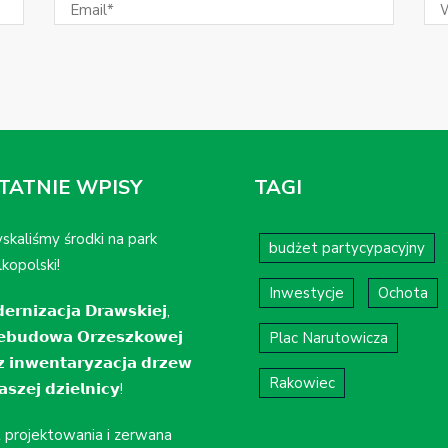
TATNIE WPISY
TAGI
skaliśmy środki na park
budżet partycypacyjny
kopolski!
Inwestycje
Ochota
𝗲𝗿𝗻𝗶𝘇𝗮𝗰𝗷𝗮 𝗗𝗿𝗮𝘄𝘀𝗸𝗶𝗲𝗷,
𝗲𝗯𝘂𝗱𝗼𝘄𝗮 𝗢𝗿𝘇𝗲𝘀𝘇𝗸𝗼𝘄𝗲𝗷
Plac Narutowicza
𝘇 𝗶𝗻𝘄𝗲𝗻𝘁𝗮𝗿𝘆𝘇𝗮𝗰𝗷𝗮 𝗱𝗿𝘇𝗲𝘄
Rakowiec
𝘀𝘇𝗲𝗷 𝗱𝘇𝗶𝗲𝗹𝗻𝗶𝗰𝘆!
t projektowania i zerwana