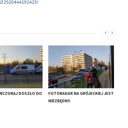
/532520444192423/
WCZORAJ DOSZŁO DO
FOTORADAR NA GRÓJECKIEJ JEST
ROK
NIEZBĘDNY.
DR