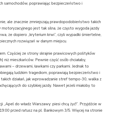
ruch samochodów, poprawiając bezpieczeństwo i
nie, ale znacznie zmniejszają prawdopodobieństwo takich
 motoryzacyjnego jest tak silna, że często wygoda jazdy
a, że dopiero „kryterium krwi”, czyli wypadki śmiertelne,
zpiecznych rozwiązań w danym miejscu.
tem. Częściej ze strony skrajnie prawicowych polityków
ich) niż mieszkańców. Pewnie część osób chciałaby,
prawami – drzewami, ławkami czy parkami. Jednak to
pobiegają ludzkim tragediom, poprawiają bezpieczeństwo i
 takich działań, jak wprowadzanie stref tempo-30, walka z
hęcających do szybkiej jazdy. Nawet jeżeli miałoby to
„Apel do władz Warszawy: piesi chcą żyć!”. Przyjdźcie w
19:00 przed ratusz na pl. Bankowym 3/5. Więcej na stronie