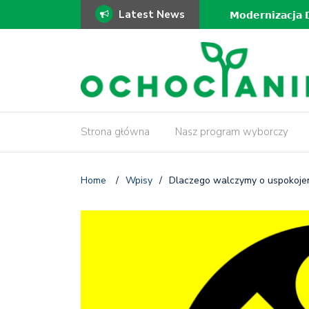
Latest News
ki!
𝗠𝗼𝗱𝗲𝗿𝗻𝗶𝘇𝗮𝗰𝗷𝗮 𝗗𝗿𝗮𝘄
𝗶𝗻𝘄𝗲𝗻𝘁𝗮𝗿𝘆𝘇𝗮𝗰𝗷𝗮 𝗱𝗿𝘇
Strona główna
Nasz program wyborczy
Home
/
Wpisy
/
Dlaczego walczymy o uspokojeni