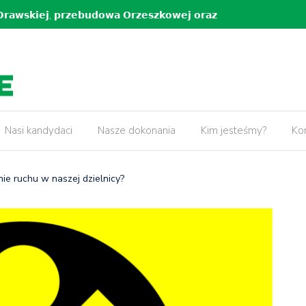
𝗸𝗶𝗲𝗷, 𝗽𝗿𝘇𝗲𝗯𝘂𝗱𝗼𝘄𝗮 𝗢𝗿𝘇𝗲𝘀𝘇𝗸𝗼𝘄𝗲𝗷 𝗼𝗿𝗮𝘇
5 lat pr
𝘄 𝘄 𝗻𝗮𝘀𝘇𝗲𝗷 𝗱𝘇𝗶𝗲𝗹𝗻𝗶𝗰𝘆!
Nasi kandydaci
Nasze dokonania
Kim jesteśmy?
Ko
e ruchu w naszej dzielnicy?