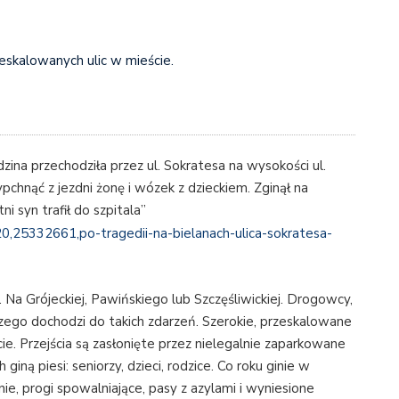
zeskalowanych ulic w mieście.
zina przechodziła przez ul. Sokratesa na wysokości ul.
pchnąć z jezdni żonę i wózek z dzieckiem. Zginął na
 syn trafił do szpitala”
0,25332661,po-tragedii-na-bielanach-ulica-sokratesa-
Na Grójeckiej, Pawińskiego lub Szczęśliwickiej. Drogowcy,
czego dochodzi do takich zdarzeń. Szerokie, przeskalowane
cie. Przejścia są zasłonięte przez nielegalnie zaparkowane
iną piesi: seniorzy, dzieci, rodzice. Co roku ginie w
ie, progi spowalniające, pasy z azylami i wyniesione