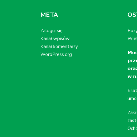
META
OS
Zaloguj się
Pozy
Kanał wpisów
Wiel
Kanał komentarzy
𝗠𝗼𝗱
WordPress.org
𝗽𝗿𝘇
𝗼𝗿𝗮
𝘄 𝗻𝗮
5 la
umo
Zakr
zast
Ocho