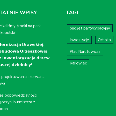
TATNIE WPISY
TAGI
skaliśmy środki na park
budżet partycypacyjny
kopolski!
Inwestycje
Ochota
𝗲𝗿𝗻𝗶𝘇𝗮𝗰𝗷𝗮 𝗗𝗿𝗮𝘄𝘀𝗸𝗶𝗲𝗷,
𝗲𝗯𝘂𝗱𝗼𝘄𝗮 𝗢𝗿𝘇𝗲𝘀𝘇𝗸𝗼𝘄𝗲𝗷
Plac Narutowicza
𝘇 𝗶𝗻𝘄𝗲𝗻𝘁𝗮𝗿𝘆𝘇𝗮𝗰𝗷𝗮 𝗱𝗿𝘇𝗲𝘄
Rakowiec
𝘀𝘇𝗲𝗷 𝗱𝘇𝗶𝗲𝗹𝗻𝗶𝗰𝘆!
t projektowania i zerwana
wa
es odpowiedzialności
ępczyni burmistrza z
cian