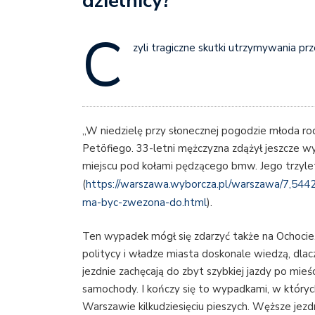
dzielnicy?
C
zyli tragiczne skutki utrzymywania pr
„W niedzielę przy słonecznej pogodzie młoda rod
Petöfiego. 33-letni mężczyzna zdążył jeszcze wy
miejscu pod kołami pędzącego bmw. Jego trzyletni
(
https://warszawa.wyborcza.pl/warszawa/7,5442
ma-byc-zwezona-do.html
).
Ten wypadek mógł się zdarzyć także na Ochocie. 
politycy i władze miasta doskonale wiedzą, dla
jezdnie zachęcają do zbyt szybkiej jazdy po mieś
samochody. I kończy się to wypadkami, w których g
Warszawie kilkudziesięciu pieszych. Węższe jezdn