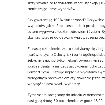
skrzyżowania to rozwiązania, które uspokajają 
zmniejszając liczbę wypadków.
Czy gwarantują 100% skuteczności? Oczywiście 
wypadków, jak na Sokratesa. Jednak presja lobby
autem wygrywa z ludzkim zdrowiem i życiem. Byw
skłaniają władze do decyzji o wprowadzeniu be
Za naszą działalność często spotykamy się z hej
(zarówno tych z Ochoty, jak i partii ogólnopolsk
żebyśmy zajęli się tylko niekontrowersyjnymi s
właśnie działania na rzecz uspokojenia ruchu za
komfort życia. Dlatego nigdy nie wycofamy się z
nielegalnym parkowaniem czy zwężanie jezdni zac
wpłynąć na nasz wynik wyborczy.
Tymczasem zachęcamy do udziału w demonstracji 
następną środę, 30 października, w godz. 18:00–