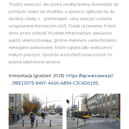
Trudno uwierzyć, ale przed zwykłą bramą dochodziło do
potrąceń dzieci na chodniku, a sprawcy zgłaszali się do
dyrekcji szkoły z… pretensjami, żeby nauczyć uczniów
ustępowania kierowcom (sic!). Dzięki ustawieniu trzech
donic przez ochocki Wydział Infrastruktury zawężono
wjazd, uniemożliwiając groźne manewry samochodami i
nielegalne parkowanie, które ograniczało widoczność
małych pieszych. Spośród wszystkich powyższych to
jedyna załatwiona sprawa.
Interpelacja (grudzień 2018):
https://bip.warszawa.pl/
…/98E13075-8497-4A00-A894-C3C6D0195…