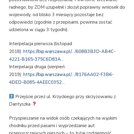
radnego, by ZDM uzupełnił i złożył poprawny wniosek do
wojewody, od blisko 3 miesięcy pozostaje bez
odpowiedzi (zgodnie z przepisami, powinna zostać
udzielona w ciągu 3 tygodni).
Interpelacja pierwsza (listopad
2018):
https://bip.warszawa.pl/…/608B3B3D-AB4C-
4221-B165-375C6D83A…
Interpelacja druga (sierpień
2019):
https://bip.warszawa.pl/…/8176AA02-F3B6-
4DED-B085-4AEEC0352…
Przejście przez ul. Krzyckiego przy skrzyżowaniu z
Dantyszka
Przyspieszanie na widok osób czekających na wąskim
chodniku przed pasami i wyprzedzanie aut
przepuszczających pieszych – to tutaj codzienność.