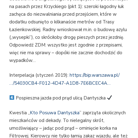
na pasach przez Krzyckiego (pkt 1): szeroki łagodny łuk
zachęca do niezwalniania przed przejściem, które w
dodatku odsunięto o kilkanaście metrów od Trasy
Łazienkowskiej. Radny wnioskował m.in. o budowę azylu
(„wysepki”), co skróciłoby drogę pieszych przez jezdnię.
Odpowiedź ZDM: wszystko jest zgodnie z przepisami,
więc nie ma sprawy – dopóki nie zacznie dochodzić do
wypadków…
Interpelacja (styczeń 2019):
https://bip.warszawa.pl/
…/54030CB4-F012-4D47-A1D8-7E6BCEC4A…
Pospieszna jazda pod prąd ulicą Dantyszka
Kwestia „
Kto Posuwa Dantyszka
” zaprząta okolicznych
mieszkańców od dekady. To nielegalny skrót,
umożliwiający – jadąc pod prąd – ominięcie korka na
Filtrowej. Kierowcy nie tylko łamią zakaz wjazdu, ale też