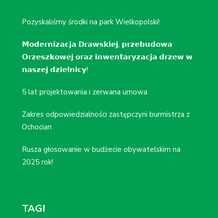
Pozyskaliśmy środki na park Wielkopolski!
𝗠𝗼𝗱𝗲𝗿𝗻𝗶𝘇𝗮𝗰𝗷𝗮 𝗗𝗿𝗮𝘄𝘀𝗸𝗶𝗲𝗷, 𝗽𝗿𝘇𝗲𝗯𝘂𝗱𝗼𝘄𝗮
𝗢𝗿𝘇𝗲𝘀𝘇𝗸𝗼𝘄𝗲𝗷 𝗼𝗿𝗮𝘇 𝗶𝗻𝘄𝗲𝗻𝘁𝗮𝗿𝘆𝘇𝗮𝗰𝗷𝗮 𝗱𝗿𝘇𝗲𝘄 𝘄
𝗻𝗮𝘀𝘇𝗲𝗷 𝗱𝘇𝗶𝗲𝗹𝗻𝗶𝗰𝘆!
5 lat projektowania i zerwana umowa
Zakres odpowiedzialności zastępczyni burmistrza z
Ochocian
Rusza głosowanie w budżecie obywatelskim na
2025 rok!
TAGI