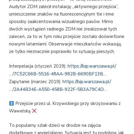
Audytor ZDM zalecił instalację „aktywnego przejścia”,
umieszczenie znaków na fluorescencyjnym tle i inne
sposoby zaakcentowania wizualnego pasów. Mimo
dwóch wystąpień radnego ZDM nie zrealizował tych
zaleceń, za to w tym roku przejście zostało doświetlone
nowymi latarniami. Obserwacje mieszkańców wskazują,
że tylko nieznacznie poprawiło to sytuację pieszych.
Interpelacja (styczeń 2019):
https://bip.warszawa.pl/
…/7C52C66B-5516-48AA-982B-6690BF13B…
Zapytanie (marzec 2019):
https://bip.warszawa.pl/
…/2A44B34E-A550-458B-922F-5B3A79C4D…
Przejście przez ul. Krzywickiego przy skrzyżowaniu z
Wawelską
To popularny szlak dzieci w drodze na zajęcia
dodatkowe z angielskiego. Sytuacja jest tu podobna, jak