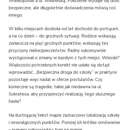
Wielkopolski a ul. Wawelską. Położenie wydaje się dość
bezpieczne, ale długoletnie doświadczenia mówią coś
innego.
W kilku miejscach dookoła od lat dochodzi do potrąceń,
a na co dzień – do groźnych sytuacji. Rodzice wskazują
zwłaszcza na pięć groźnych punktów, wskazują też
przyczyny niebezpieczeństw. Radny sukcesywnie
występował o zmiany w każdym z tych miejsc. Wnioski?
Większości potrzebnych korekt nie udało się dotąd
wprowadzić. „Bezpieczna droga do szkoły” w praktyce
pozostaje więc nadal w sferze postulatów. Czy
konieczne są tragedie, takie jak niedawna na ul.
Sokratesa, aby przyspieszyć realizację tego słusznego
hasła?
Na ilustrującej tekst mapie zaznaczono lokalizację szkoły
i newralgicznych punktów. Poniżej ich krótkie omówienie
– numery odpowiadają tym na mapie.