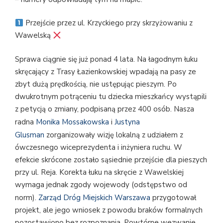
Przejście przez ul. Krzyckiego przy skrzyżowaniu z
Wawelską
Sprawa ciągnie się już ponad 4 lata. Na łagodnym łuku
skręcający z Trasy Łazienkowskiej wpadają na pasy ze
zbyt dużą prędkością, nie ustępując pieszym. Po
dwukrotnym potrąceniu tu dziecka mieszkańcy wystąpili
z petycją o zmiany, podpisaną przez 400 osób. Nasza
radna
Monika Mossakowska
i
Justyna
Glusman
zorganizowały wizję lokalną z udziałem z
ówczesnego wiceprezydenta i inżyniera ruchu. W
efekcie skrócone zostało sąsiednie przejście dla pieszych
przy ul. Reja. Korekta łuku na skręcie z Wawelskiej
wymaga jednak zgody wojewody (odstępstwo od
norm).
Zarząd Dróg Miejskich Warszawa
przygotował
projekt, ale jego wniosek z powodu braków formalnych
pozostawiono bez rozpoznania. Powtórne wezwanie