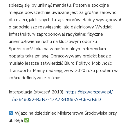
spieszą się, by uniknąć mandatu. Pozornie spokojne
miejsce powszechnie uważane jest za groźne zarówno
dla dzieci, jak licznych tutaj seniorów. Radny występował
o łagodniejsze rozwiązanie, ale dzielnicowy Wydział
Infrastruktury zaproponował radykalne: fizyczne
uniemożliwienie ruchu na kluczowym odcinku.
Społeczność lokalna w nieformalnym referendum
poparła taką zmianę. Opracowywany projekt będzie
musiało jeszcze zatwierdzić Biuro Polityki Mobilności i
Transportu. Mamy nadzieję, że w 2020 roku problem w
końcu definitywnie zniknie.
Interpelacja (styczeń 2019):
https://bip.warszawa.pl/
…/52548092-B3B7-47A7-9D88-AEC6E3B8D…
Wjazd na dziedziniec Ministerstwa Środowiska przy
ul. Reja