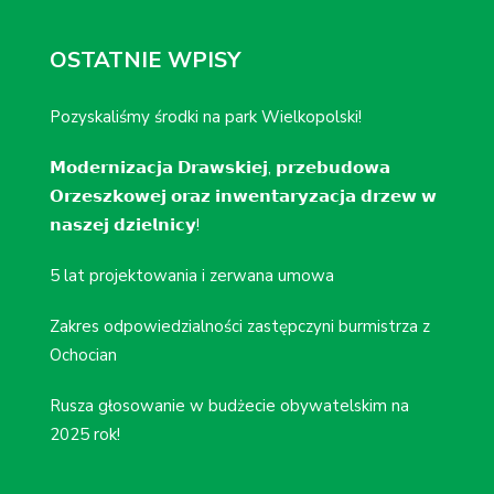
OSTATNIE WPISY
Pozyskaliśmy środki na park Wielkopolski!
𝗠𝗼𝗱𝗲𝗿𝗻𝗶𝘇𝗮𝗰𝗷𝗮 𝗗𝗿𝗮𝘄𝘀𝗸𝗶𝗲𝗷, 𝗽𝗿𝘇𝗲𝗯𝘂𝗱𝗼𝘄𝗮
𝗢𝗿𝘇𝗲𝘀𝘇𝗸𝗼𝘄𝗲𝗷 𝗼𝗿𝗮𝘇 𝗶𝗻𝘄𝗲𝗻𝘁𝗮𝗿𝘆𝘇𝗮𝗰𝗷𝗮 𝗱𝗿𝘇𝗲𝘄 𝘄
𝗻𝗮𝘀𝘇𝗲𝗷 𝗱𝘇𝗶𝗲𝗹𝗻𝗶𝗰𝘆!
5 lat projektowania i zerwana umowa
Zakres odpowiedzialności zastępczyni burmistrza z
Ochocian
Rusza głosowanie w budżecie obywatelskim na
2025 rok!