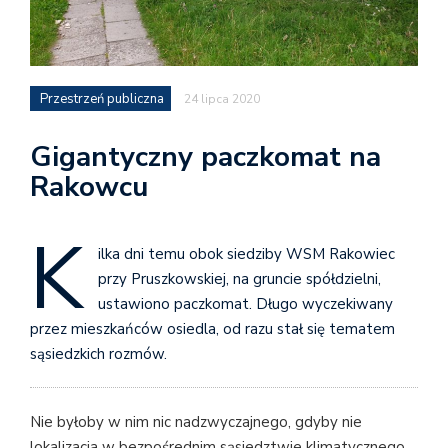
Przestrzeń publiczna
24 lipca 2020
Gigantyczny paczkomat na
Rakowcu
K
ilka dni temu obok siedziby WSM Rakowiec
przy Pruszkowskiej, na gruncie spółdzielni,
ustawiono paczkomat. Długo wyczekiwany
przez mieszkańców osiedla, od razu stał się tematem
sąsiedzkich rozmów.
Nie byłoby w nim nic nadzwyczajnego, gdyby nie
lokalizacja w bezpośrednim sąsiedztwie klimatycznego