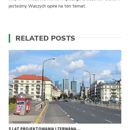
jesteśmy Waszych opinii na ten temat.
RELATED POSTS
5 LAT PROJEKTOWANIA I ZERWANA…
N