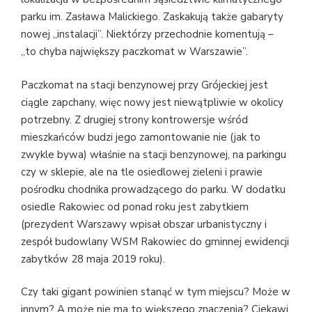
parku im. Zasława Malickiego. Zaskakują także gabaryty
nowej „instalacji”. Niektórzy przechodnie komentują –
„to chyba największy paczkomat w Warszawie”.
Paczkomat na stacji benzynowej przy Grójeckiej jest
ciągle zapchany, więc nowy jest niewątpliwie w okolicy
potrzebny. Z drugiej strony kontrowersje wśród
mieszkańców budzi jego zamontowanie nie (jak to
zwykle bywa) właśnie na stacji benzynowej, na parkingu
czy w sklepie, ale na tle osiedlowej zieleni i prawie
pośrodku chodnika prowadzącego do parku. W dodatku
osiedle Rakowiec od ponad roku jest zabytkiem
(prezydent Warszawy wpisał obszar urbanistyczny i
zespół budowlany WSM Rakowiec do gminnej ewidencji
zabytków 28 maja 2019 roku).
Czy taki gigant powinien stanąć w tym miejscu? Może w
innym? A może nie ma to większego znaczenia? Ciekawi