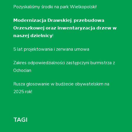
Pozyskaliśmy środki na park Wielkopolski!
𝗠𝗼𝗱𝗲𝗿𝗻𝗶𝘇𝗮𝗰𝗷𝗮 𝗗𝗿𝗮𝘄𝘀𝗸𝗶𝗲𝗷, 𝗽𝗿𝘇𝗲𝗯𝘂𝗱𝗼𝘄𝗮
𝗢𝗿𝘇𝗲𝘀𝘇𝗸𝗼𝘄𝗲𝗷 𝗼𝗿𝗮𝘇 𝗶𝗻𝘄𝗲𝗻𝘁𝗮𝗿𝘆𝘇𝗮𝗰𝗷𝗮 𝗱𝗿𝘇𝗲𝘄 𝘄
𝗻𝗮𝘀𝘇𝗲𝗷 𝗱𝘇𝗶𝗲𝗹𝗻𝗶𝗰𝘆!
5 lat projektowania i zerwana umowa
Zakres odpowiedzialności zastępczyni burmistrza z
Ochocian
Rusza głosowanie w budżecie obywatelskim na
2025 rok!
TAGI