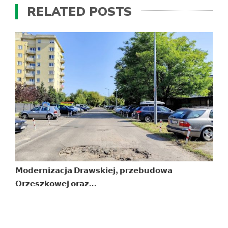
RELATED POSTS
𝗠𝗼𝗱𝗲𝗿𝗻𝗶𝘇𝗮𝗰𝗷𝗮 𝗗𝗿𝗮𝘄𝘀𝗸𝗶𝗲𝗷, 𝗽𝗿𝘇𝗲𝗯𝘂𝗱𝗼𝘄𝗮
Z
𝗢𝗿𝘇𝗲𝘀𝘇𝗸𝗼𝘄𝗲𝗷 𝗼𝗿𝗮𝘇…
B