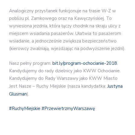
Analogiczny przystanek funkcjonuje na trasie W-Z w
pobliżu pl. Zamkowego oraz na Kawęczyńskiej. To
wyniesiona jezdnia, która łączy chodnik na skraju ulicy z
miejscem wsiadania pasażerów. Ułatwia to pasażerom
wsiadanie, a jednocześnie zwiększa bezpieczeństwo
(kierowcy zwalniają, wjeżdżając na podwyższenie jezdni).
Nasz pełny program:
bit.ly/program-ochocianie-2018
.
Kandydujemy do rady dzielnicy jako KWW Ochocianie.
Kandydujemy do Rady Warszawy jako KWW Miasto
Jest Nasze – Ruchy Miejskie (nasza kandydatka:
Justyna
Glusman
).
#
RuchyMiejskie
#
PrzewietrzmyWarszawę