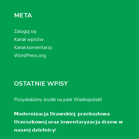
META
Zaloguj się
Kanał wpisów
Kanał komentarzy
WordPress.org
OSTATNIE WPISY
Pozyskaliśmy środki na park Wielkopolski!
𝗠𝗼𝗱𝗲𝗿𝗻𝗶𝘇𝗮𝗰𝗷𝗮 𝗗𝗿𝗮𝘄𝘀𝗸𝗶𝗲𝗷, 𝗽𝗿𝘇𝗲𝗯𝘂𝗱𝗼𝘄𝗮
𝗢𝗿𝘇𝗲𝘀𝘇𝗸𝗼𝘄𝗲𝗷 𝗼𝗿𝗮𝘇 𝗶𝗻𝘄𝗲𝗻𝘁𝗮𝗿𝘆𝘇𝗮𝗰𝗷𝗮 𝗱𝗿𝘇𝗲𝘄 𝘄
𝗻𝗮𝘀𝘇𝗲𝗷 𝗱𝘇𝗶𝗲𝗹𝗻𝗶𝗰𝘆!