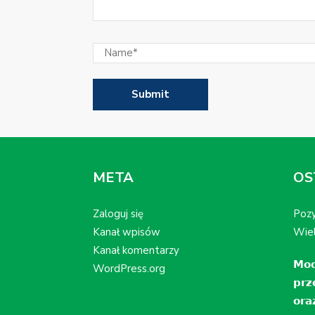
META
OS
Zaloguj się
Pozy
Kanał wpisów
Wiel
Kanał komentarzy
𝗠𝗼𝗱
WordPress.org
𝗽𝗿𝘇
𝗼𝗿𝗮