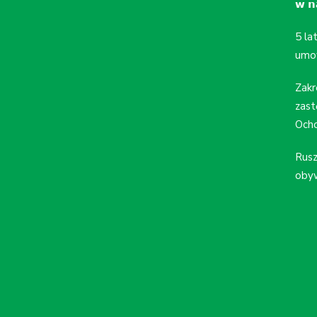
𝘄 𝗻𝗮
5 la
umo
Zakr
zast
Ocho
Rusz
obyw