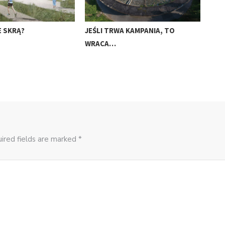
E SKRĄ?
JEŚLI TRWA KAMPANIA, TO
NOW
WRACA…
GÓ
ired fields are marked *