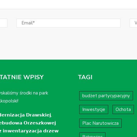
TATNIE WPISY
TAGI
skaliśmy środki na park
budżet partycypacyjny
kopolski!
Inwestycje
Ochota
𝗲𝗿𝗻𝗶𝘇𝗮𝗰𝗷𝗮 𝗗𝗿𝗮𝘄𝘀𝗸𝗶𝗲𝗷,
𝗲𝗯𝘂𝗱𝗼𝘄𝗮 𝗢𝗿𝘇𝗲𝘀𝘇𝗸𝗼𝘄𝗲𝗷
Plac Narutowicza
𝘇 𝗶𝗻𝘄𝗲𝗻𝘁𝗮𝗿𝘆𝘇𝗮𝗰𝗷𝗮 𝗱𝗿𝘇𝗲𝘄
Rakowiec