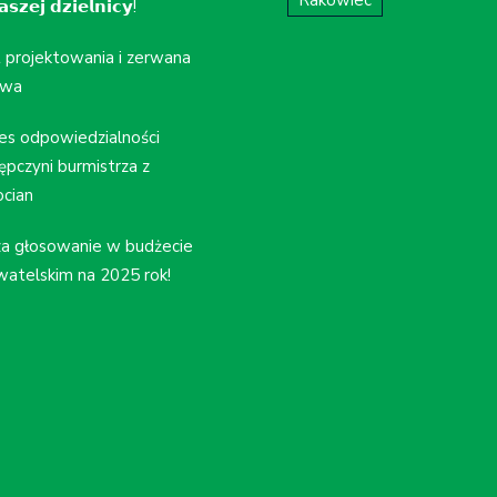
𝘀𝘇𝗲𝗷 𝗱𝘇𝗶𝗲𝗹𝗻𝗶𝗰𝘆!
t projektowania i zerwana
wa
es odpowiedzialności
ępczyni burmistrza z
cian
a głosowanie w budżecie
atelskim na 2025 rok!