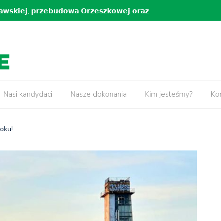
𝗸𝗶𝗲𝗷, 𝗽𝗿𝘇𝗲𝗯𝘂𝗱𝗼𝘄𝗮 𝗢𝗿𝘇𝗲𝘀𝘇𝗸𝗼𝘄𝗲𝗷 𝗼𝗿𝗮𝘇
5 lat pr
𝘄 𝘄 𝗻𝗮𝘀𝘇𝗲𝗷 𝗱𝘇𝗶𝗲𝗹𝗻𝗶𝗰𝘆!
Nasi kandydaci
Nasze dokonania
Kim jesteśmy?
Ko
oku!