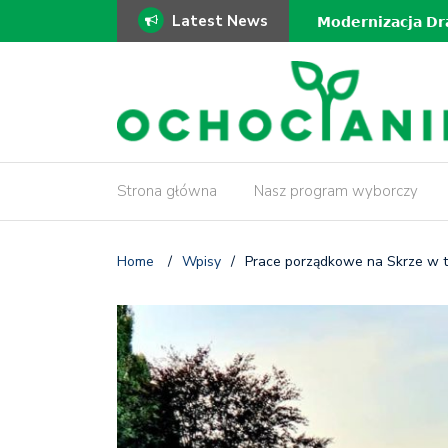
Latest News
ki!
𝗠𝗼𝗱𝗲𝗿𝗻𝗶𝘇𝗮𝗰𝗷𝗮 𝗗𝗿𝗮𝘄
𝗶𝗻𝘄𝗲𝗻𝘁𝗮𝗿𝘆𝘇𝗮𝗰𝗷𝗮 𝗱𝗿𝘇
Strona główna
Nasz program wyborczy
Home
/
Wpisy
/
Prace porządkowe na Skrze w t