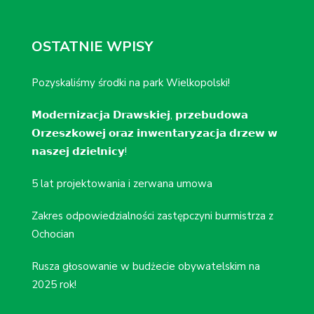
OSTATNIE WPISY
Pozyskaliśmy środki na park Wielkopolski!
𝗠𝗼𝗱𝗲𝗿𝗻𝗶𝘇𝗮𝗰𝗷𝗮 𝗗𝗿𝗮𝘄𝘀𝗸𝗶𝗲𝗷, 𝗽𝗿𝘇𝗲𝗯𝘂𝗱𝗼𝘄𝗮
𝗢𝗿𝘇𝗲𝘀𝘇𝗸𝗼𝘄𝗲𝗷 𝗼𝗿𝗮𝘇 𝗶𝗻𝘄𝗲𝗻𝘁𝗮𝗿𝘆𝘇𝗮𝗰𝗷𝗮 𝗱𝗿𝘇𝗲𝘄 𝘄
𝗻𝗮𝘀𝘇𝗲𝗷 𝗱𝘇𝗶𝗲𝗹𝗻𝗶𝗰𝘆!
5 lat projektowania i zerwana umowa
Zakres odpowiedzialności zastępczyni burmistrza z
Ochocian
Rusza głosowanie w budżecie obywatelskim na
2025 rok!