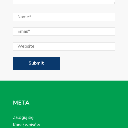
META
Zaloguj się
Kanał wpisów