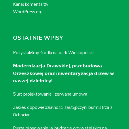
Kanał komentarzy
WordPress.org
OSTATNIE WPISY
Pozyskaliśmy środki na park Wielkopolski!
𝗠𝗼𝗱𝗲𝗿𝗻𝗶𝘇𝗮𝗰𝗷𝗮 𝗗𝗿𝗮𝘄𝘀𝗸𝗶𝗲𝗷, 𝗽𝗿𝘇𝗲𝗯𝘂𝗱𝗼𝘄𝗮
𝗢𝗿𝘇𝗲𝘀𝘇𝗸𝗼𝘄𝗲𝗷 𝗼𝗿𝗮𝘇 𝗶𝗻𝘄𝗲𝗻𝘁𝗮𝗿𝘆𝘇𝗮𝗰𝗷𝗮 𝗱𝗿𝘇𝗲𝘄 𝘄
𝗻𝗮𝘀𝘇𝗲𝗷 𝗱𝘇𝗶𝗲𝗹𝗻𝗶𝗰𝘆!
5 lat projektowania i zerwana umowa
Zakres odpowiedzialności zastępczyni burmistrza z
Ochocian
Rusza głosowanie w budżecie obywatelskim na