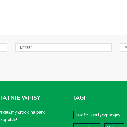
TATNIE WPISY
TAGI
skaliśmy środki na park
budżet partycypacyjny
kopolski!