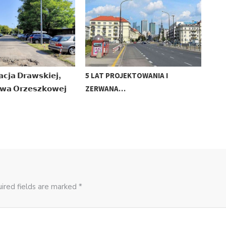
𝗰𝗷𝗮 𝗗𝗿𝗮𝘄𝘀𝗸𝗶𝗲𝗷,
5 LAT PROJEKTOWANIA I
ZAK
𝘄𝗮 𝗢𝗿𝘇𝗲𝘀𝘇𝗸𝗼𝘄𝗲𝗷
ZERWANA…
ZAS
ired fields are marked *