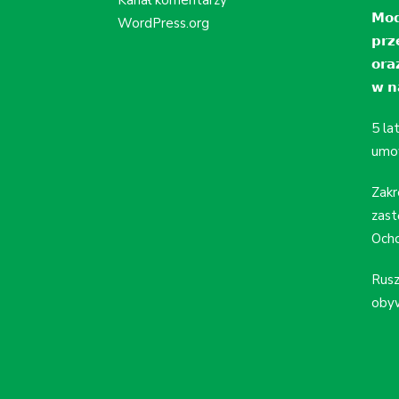
Kanał komentarzy
𝗠𝗼𝗱
WordPress.org
𝗽𝗿𝘇
𝗼𝗿𝗮
𝘄 𝗻𝗮
5 la
umo
Zakr
zast
Ocho
Rusz
obyw