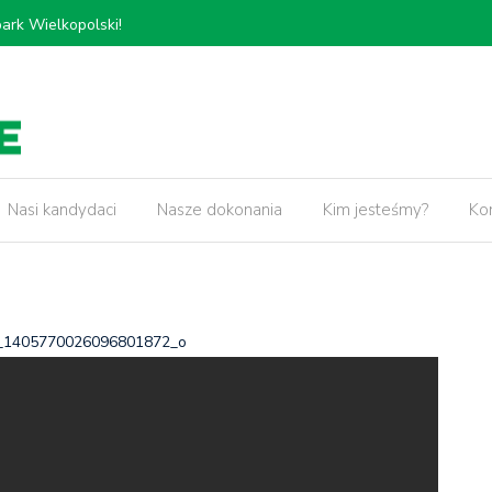
𝗸𝗶𝗲𝗷, 𝗽𝗿𝘇𝗲𝗯𝘂𝗱𝗼𝘄𝗮 𝗢𝗿𝘇𝗲𝘀𝘇𝗸𝗼𝘄𝗲𝗷 𝗼𝗿𝗮𝘇
5 lat pr
𝘄 𝘄 𝗻𝗮𝘀𝘇𝗲𝗷 𝗱𝘇𝗶𝗲𝗹𝗻𝗶𝗰𝘆!
Nasi kandydaci
Nasze dokonania
Kim jesteśmy?
Ko
_1405770026096801872_o