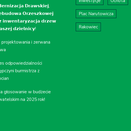
Inwestycje
Ochota
𝗲𝗿𝗻𝗶𝘇𝗮𝗰𝗷𝗮 𝗗𝗿𝗮𝘄𝘀𝗸𝗶𝗲𝗷,
𝗲𝗯𝘂𝗱𝗼𝘄𝗮 𝗢𝗿𝘇𝗲𝘀𝘇𝗸𝗼𝘄𝗲𝗷
Plac Narutowicza
𝘇 𝗶𝗻𝘄𝗲𝗻𝘁𝗮𝗿𝘆𝘇𝗮𝗰𝗷𝗮 𝗱𝗿𝘇𝗲𝘄
Rakowiec
𝘀𝘇𝗲𝗷 𝗱𝘇𝗶𝗲𝗹𝗻𝗶𝗰𝘆!
t projektowania i zerwana
wa
es odpowiedzialności
ępczyni burmistrza z
cian
a głosowanie w budżecie
atelskim na 2025 rok!