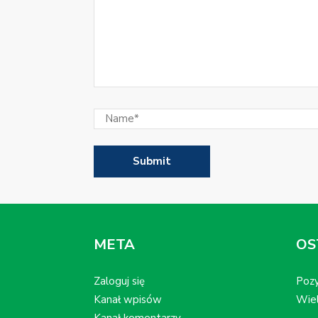
META
OS
Zaloguj się
Pozy
Kanał wpisów
Wiel