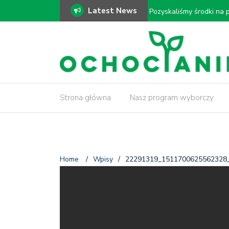
Latest News
ki!
𝗠𝗼𝗱𝗲𝗿𝗻𝗶𝘇𝗮𝗰𝗷𝗮 𝗗𝗿𝗮𝘄
𝗶𝗻𝘄𝗲𝗻𝘁𝗮𝗿𝘆𝘇𝗮𝗰𝗷𝗮 𝗱𝗿𝘇
Strona główna
Nasz program wyborczy
Home
/
Wpisy
/
22291319_1511700625562328