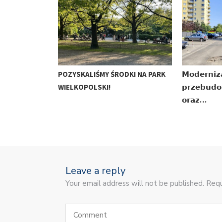
POZYSKALIŚMY ŚRODKI NA PARK
𝗠𝗼𝗱𝗲𝗿𝗻𝗶𝘇
WIELKOPOLSKI!
𝗽𝗿𝘇𝗲𝗯𝘂𝗱𝗼
𝗼𝗿𝗮𝘇…
Leave a reply
Your email address will not be published. Requ