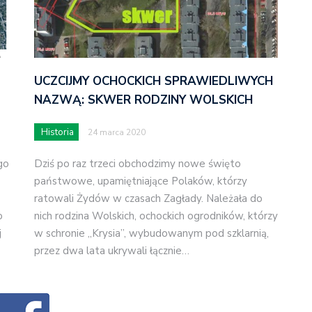
UCZCIJMY OCHOCKICH SPRAWIEDLIWYCH
NAZWĄ: SKWER RODZINY WOLSKICH
Historia
24 marca 2020
go
Dziś po raz trzeci obchodzimy nowe święto
państwowe, upamiętniające Polaków, którzy
ratowali Żydów w czasach Zagłady. Należała do
o
nich rodzina Wolskich, ochockich ogrodników, którzy
j
w schronie „Krysia”, wybudowanym pod szklarnią,
przez dwa lata ukrywali łącznie…