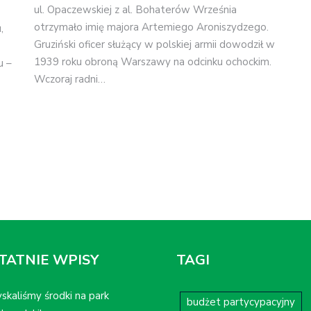
ul. Opaczewskiej z al. Bohaterów Września
otrzymało imię majora Artemiego Aroniszydzego.
,
Gruziński oficer służący w polskiej armii dowodził w
1939 roku obroną Warszawy na odcinku ochockim.
u –
Wczoraj radni…
TATNIE WPISY
TAGI
skaliśmy środki na park
budżet partycypacyjny