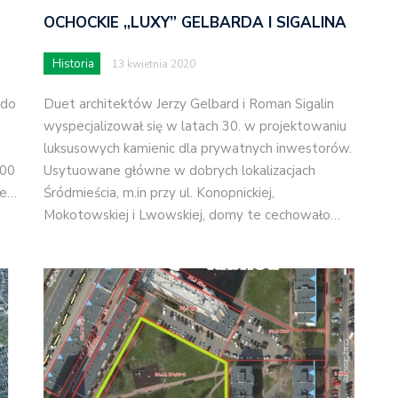
OCHOCKIE „LUXY” GELBARDA I SIGALINA
Historia
13 kwietnia 2020
 do
Duet architektów Jerzy Gelbard i Roman Sigalin
wyspecjalizował się w latach 30. w projektowaniu
luksusowych kamienic dla prywatnych inwestorów.
200
Usytuowane główne w dobrych lokalizacjach
ie…
Śródmieścia, m.in przy ul. Konopnickiej,
Mokotowskiej i Lwowskiej, domy te cechowało…