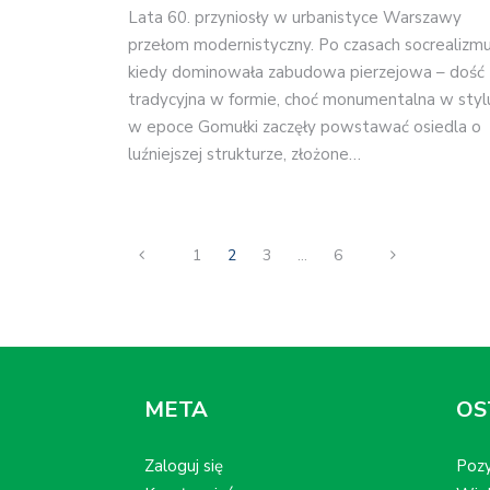
Lata 60. przyniosły w urbanistyce Warszawy
przełom modernistyczny. Po czasach socrealizmu
kiedy dominowała zabudowa pierzejowa – dość
tradycyjna w formie, choć monumentalna w styl
w epoce Gomułki zaczęły powstawać osiedla o
luźniejszej strukturze, złożone…
1
2
3
…
6
META
OS
Zaloguj się
Pozy