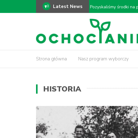
Latest News
ki!
𝗠𝗼𝗱𝗲𝗿𝗻𝗶𝘇𝗮𝗰𝗷𝗮 𝗗𝗿𝗮𝘄
𝗶𝗻𝘄𝗲𝗻𝘁𝗮𝗿𝘆𝘇𝗮𝗰𝗷𝗮 𝗱𝗿𝘇
Strona główna
Nasz program wyborczy
HISTORIA