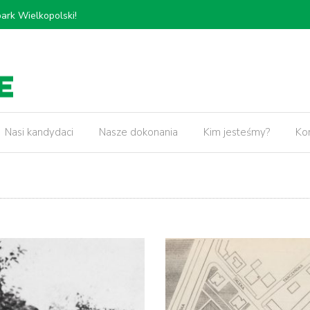
𝗸𝗶𝗲𝗷, 𝗽𝗿𝘇𝗲𝗯𝘂𝗱𝗼𝘄𝗮 𝗢𝗿𝘇𝗲𝘀𝘇𝗸𝗼𝘄𝗲𝗷 𝗼𝗿𝗮𝘇
5 lat pr
𝘄 𝘄 𝗻𝗮𝘀𝘇𝗲𝗷 𝗱𝘇𝗶𝗲𝗹𝗻𝗶𝗰𝘆!
Nasi kandydaci
Nasze dokonania
Kim jesteśmy?
Ko