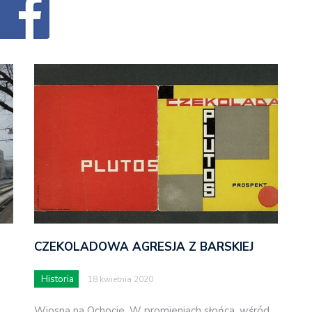
CZEKOLADOWA AGRESJA Z BARSKIEJ
Historia
18 kwietnia 2020
Wiosna na Ochocie. W promieniach słońca, wśród