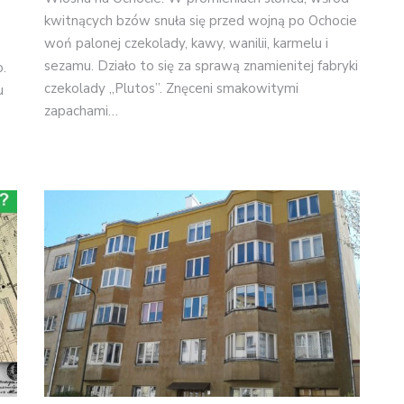
kwitnących bzów snuła się przed wojną po Ochocie
woń palonej czekolady, kawy, wanilii, karmelu i
sezamu. Działo to się za sprawą znamienitej fabryki
.
czekolady „Plutos”. Znęceni smakowitymi
u
zapachami…