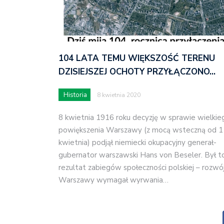
104 LATA TEMU WIĘKSZOŚĆ TERENU
DZISIEJSZEJ OCHOTY PRZYŁĄCZONO…
Historia
8 kwietnia 2020
8 kwietnia 1916 roku decyzję w sprawie wielkie
powiększenia Warszawy (z mocą wsteczną od 1
kwietnia) podjął niemiecki okupacyjny generał-
gubernator warszawski Hans von Beseler. Był t
rezultat zabiegów społeczności polskiej – rozwó
Warszawy wymagał wyrwania…