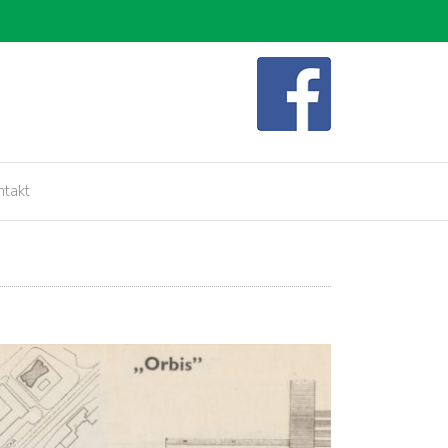
ojektowania i zerwana umowa
ntakt