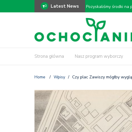
Latest News
ki!
𝗠𝗼𝗱𝗲𝗿𝗻𝗶𝘇𝗮𝗰𝗷𝗮 𝗗𝗿𝗮𝘄
𝗶𝗻𝘄𝗲𝗻𝘁𝗮𝗿𝘆𝘇𝗮𝗰𝗷𝗮 𝗱𝗿𝘇
Strona główna
Nasz program wyborczy
Home
/
Wpisy
/
Czy plac Zawiszy mógłby wyglą