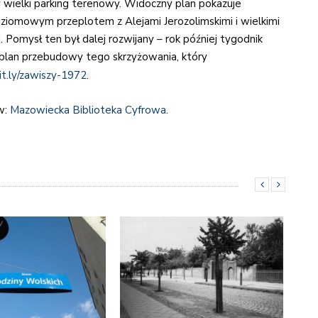
 wielki parking terenowy. Widoczny plan pokazuje
oziomowym przeplotem z Alejami Jerozolimskimi i wielkimi
 Pomysł ten był dalej rozwijany – rok później tygodnik
plan przebudowy tego skrzyżowania, który
it.ly/zawiszy-1972
.
 w:
Mazowiecka Biblioteka Cyfrowa
.