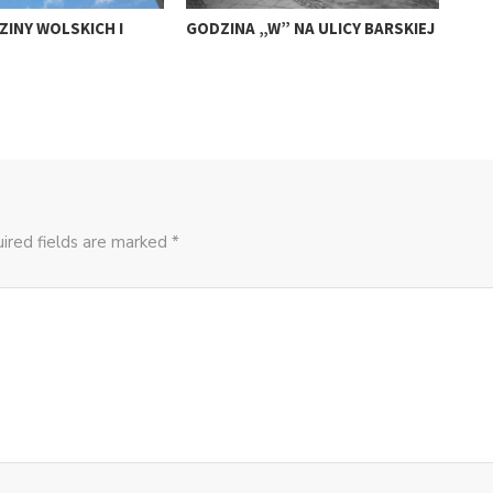
INY WOLSKICH I
GODZINA „W” NA ULICY BARSKIEJ
KAT
DZI
ired fields are marked *