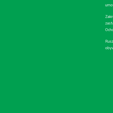
umo
Zakr
zast
Ocho
Rusz
obyw