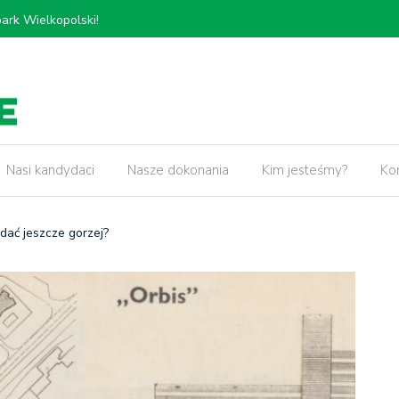
𝗸𝗶𝗲𝗷, 𝗽𝗿𝘇𝗲𝗯𝘂𝗱𝗼𝘄𝗮 𝗢𝗿𝘇𝗲𝘀𝘇𝗸𝗼𝘄𝗲𝗷 𝗼𝗿𝗮𝘇
5 lat pr
𝘄 𝘄 𝗻𝗮𝘀𝘇𝗲𝗷 𝗱𝘇𝗶𝗲𝗹𝗻𝗶𝗰𝘆!
Nasi kandydaci
Nasze dokonania
Kim jesteśmy?
Ko
dać jeszcze gorzej?