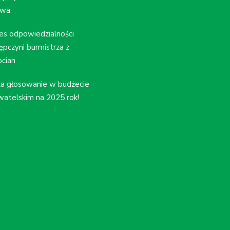
wa
es odpowiedzialności
ępczyni burmistrza z
cian
a głosowanie w budżecie
atelskim na 2025 rok!