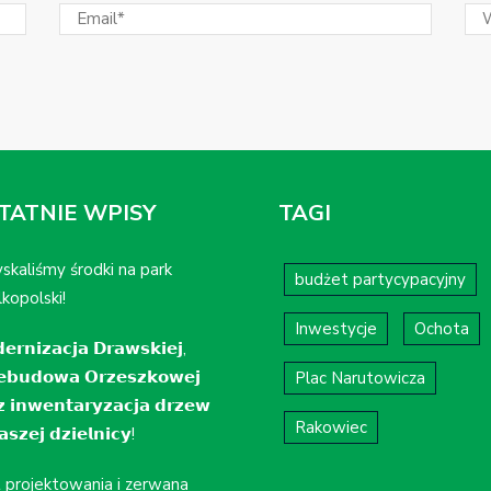
TATNIE WPISY
TAGI
skaliśmy środki na park
budżet partycypacyjny
kopolski!
Inwestycje
Ochota
𝗲𝗿𝗻𝗶𝘇𝗮𝗰𝗷𝗮 𝗗𝗿𝗮𝘄𝘀𝗸𝗶𝗲𝗷,
𝗲𝗯𝘂𝗱𝗼𝘄𝗮 𝗢𝗿𝘇𝗲𝘀𝘇𝗸𝗼𝘄𝗲𝗷
Plac Narutowicza
𝘇 𝗶𝗻𝘄𝗲𝗻𝘁𝗮𝗿𝘆𝘇𝗮𝗰𝗷𝗮 𝗱𝗿𝘇𝗲𝘄
Rakowiec
𝘀𝘇𝗲𝗷 𝗱𝘇𝗶𝗲𝗹𝗻𝗶𝗰𝘆!
t projektowania i zerwana