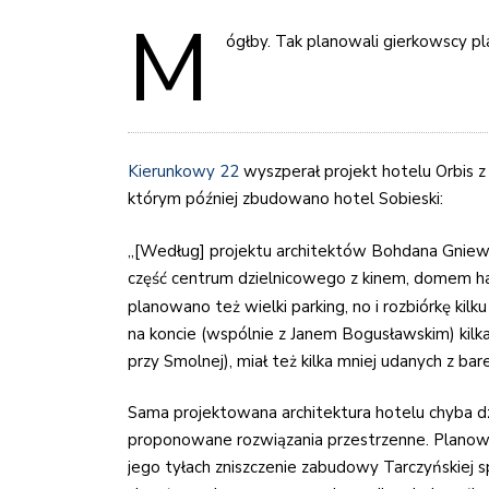
M
ógłby. Tak planowali gierkowscy pla
Kierunkowy 22
wyszperał projekt hotelu Orbis z
którym później zbudowano hotel Sobieski:
„[Według] projektu architektów Bohdana Gniewi
część centrum dzielnicowego z kinem, domem 
planowano
też wielki parking, no i rozbiórkę kil
na koncie (wspólnie z Janem Bogusławskim) kilka 
przy Smolnej), miał też kilka mniej udanych z 
Sama projektowana architektura hotelu chyba dzi
proponowane rozwiązania przestrzenne. Planowa
jego tyłach zniszczenie zabudowy Tarczyńskiej 