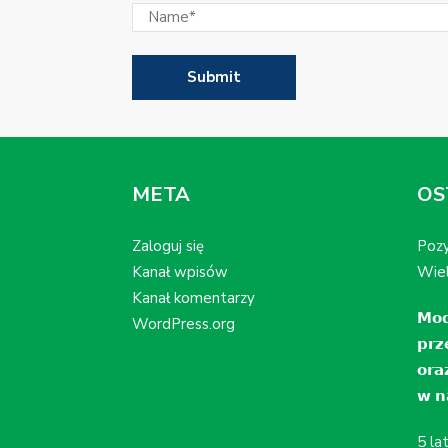
META
OS
Zaloguj się
Pozy
Kanał wpisów
Wiel
Kanał komentarzy
𝗠𝗼𝗱
WordPress.org
𝗽𝗿𝘇
𝗼𝗿𝗮
𝘄 𝗻𝗮
5 la