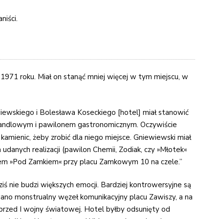
niści.
 1971 roku. Miał on stanąć mniej więcej w tym miejscu, w
ewskiego i Bolesława Koseckiego [hotel] miał stanowić
handlowym i pawilonem gastronomicznym. Oczywiście
ku kamienic, żeby zrobić dla niego miejsce. Gniewiewski miał
udanych realizacji (pawilon Chemii, Zodiak, czy »Młotek«
barem »Pod Zamkiem« przy placu Zamkowym 10 na czele.”
ś nie budzi większych emocji. Bardziej kontrowersyjne są
no monstrualny węzeł komunikacyjny placu Zawiszy, a na
sprzed I wojny światowej. Hotel byłby odsunięty od