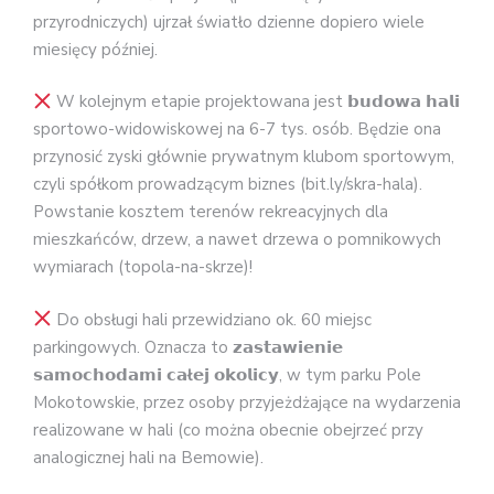
przyrodniczych) ujrzał światło dzienne dopiero wiele
miesięcy później.
W kolejnym etapie projektowana jest 𝗯𝘂𝗱𝗼𝘄𝗮 𝗵𝗮𝗹𝗶
sportowo-widowiskowej na 6-7 tys. osób. Będzie ona
przynosić zyski głównie prywatnym klubom sportowym,
czyli spółkom prowadzącym biznes (bit.ly/skra-hala).
Powstanie kosztem terenów rekreacyjnych dla
mieszkańców, drzew, a nawet drzewa o pomnikowych
wymiarach (topola-na-skrze)!
Do obsługi hali przewidziano ok. 60 miejsc
parkingowych. Oznacza to 𝘇𝗮𝘀𝘁𝗮𝘄𝗶𝗲𝗻𝗶𝗲
𝘀𝗮𝗺𝗼𝗰𝗵𝗼𝗱𝗮𝗺𝗶 𝗰𝗮
ł
𝗲𝗷 𝗼𝗸𝗼𝗹𝗶𝗰𝘆, w tym parku Pole
Mokotowskie, przez osoby przyjeżdżające na wydarzenia
realizowane w hali (co można obecnie obejrzeć przy
analogicznej hali na Bemowie).