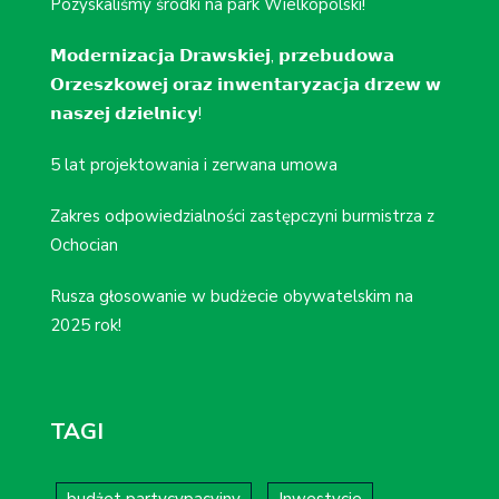
Pozyskaliśmy środki na park Wielkopolski!
𝗠𝗼𝗱𝗲𝗿𝗻𝗶𝘇𝗮𝗰𝗷𝗮 𝗗𝗿𝗮𝘄𝘀𝗸𝗶𝗲𝗷, 𝗽𝗿𝘇𝗲𝗯𝘂𝗱𝗼𝘄𝗮
𝗢𝗿𝘇𝗲𝘀𝘇𝗸𝗼𝘄𝗲𝗷 𝗼𝗿𝗮𝘇 𝗶𝗻𝘄𝗲𝗻𝘁𝗮𝗿𝘆𝘇𝗮𝗰𝗷𝗮 𝗱𝗿𝘇𝗲𝘄 𝘄
𝗻𝗮𝘀𝘇𝗲𝗷 𝗱𝘇𝗶𝗲𝗹𝗻𝗶𝗰𝘆!
5 lat projektowania i zerwana umowa
Zakres odpowiedzialności zastępczyni burmistrza z
Ochocian
Rusza głosowanie w budżecie obywatelskim na
2025 rok!
TAGI
budżet partycypacyjny
Inwestycje