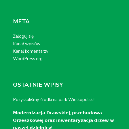
META
Zaloguj się
Kanał wpisów
Kanał komentarzy
WordPress.org
OSTATNIE WPISY
Pozyskaliśmy środki na park Wielkopolski!
𝗠𝗼𝗱𝗲𝗿𝗻𝗶𝘇𝗮𝗰𝗷𝗮 𝗗𝗿𝗮𝘄𝘀𝗸𝗶𝗲𝗷, 𝗽𝗿𝘇𝗲𝗯𝘂𝗱𝗼𝘄𝗮
𝗢𝗿𝘇𝗲𝘀𝘇𝗸𝗼𝘄𝗲𝗷 𝗼𝗿𝗮𝘇 𝗶𝗻𝘄𝗲𝗻𝘁𝗮𝗿𝘆𝘇𝗮𝗰𝗷𝗮 𝗱𝗿𝘇𝗲𝘄 𝘄
𝗻𝗮𝘀𝘇𝗲𝗷 𝗱𝘇𝗶𝗲𝗹𝗻𝗶𝗰𝘆!