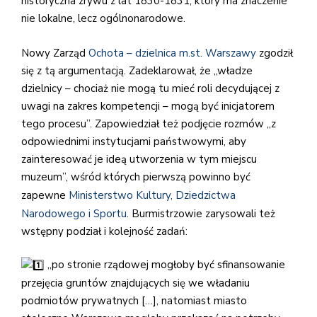
historyczna zrywu z lat 1830-1831, który ma znaczenie
nie lokalne, lecz ogólnonarodowe.
Nowy Zarząd
Ochota – dzielnica m.st. Warszawy
zgodził
się z tą argumentacją. Zadeklarował, że „władze
dzielnicy – chociaż nie mogą tu mieć roli decydującej z
uwagi na zakres kompetencji – mogą być inicjatorem
tego procesu”. Zapowiedział też podjęcie rozmów „z
odpowiednimi instytucjami państwowymi, aby
zainteresować je ideą utworzenia w tym miejscu
muzeum”, wśród których pierwszą powinno być
zapewne
Ministerstwo Kultury, Dziedzictwa
Narodowego i Sportu
. Burmistrzowie zarysowali też
wstępny podział i kolejność zadań:
„po stronie rządowej mogłoby być sfinansowanie
przejęcia gruntów znajdujących się we władaniu
podmiotów prywatnych […], natomiast miasto