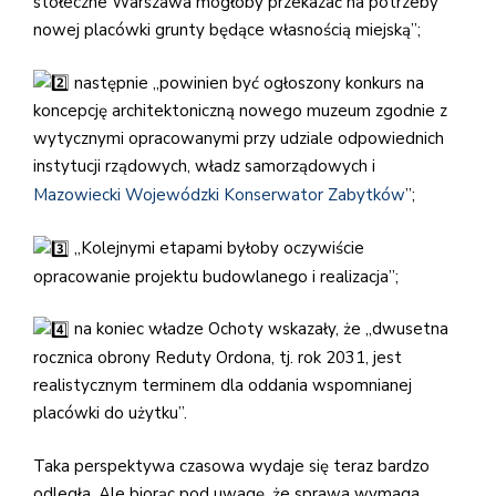
stołeczne Warszawa mogłoby przekazać na potrzeby
nowej placówki grunty będące własnością miejską”;
następnie „powinien być ogłoszony konkurs na
koncepcję architektoniczną nowego muzeum zgodnie z
wytycznymi opracowanymi przy udziale odpowiednich
instytucji rządowych, władz samorządowych i
Mazowiecki Wojewódzki Konserwator Zabytków
”;
„Kolejnymi etapami byłoby oczywiście
opracowanie projektu budowlanego i realizacja”;
na koniec władze Ochoty wskazały, że „dwusetna
rocznica obrony Reduty Ordona, tj. rok 2031, jest
realistycznym terminem dla oddania wspomnianej
placówki do użytku”.
Taka perspektywa czasowa wydaje się teraz bardzo
odległa. Ale biorąc pod uwagę, że sprawa wymaga