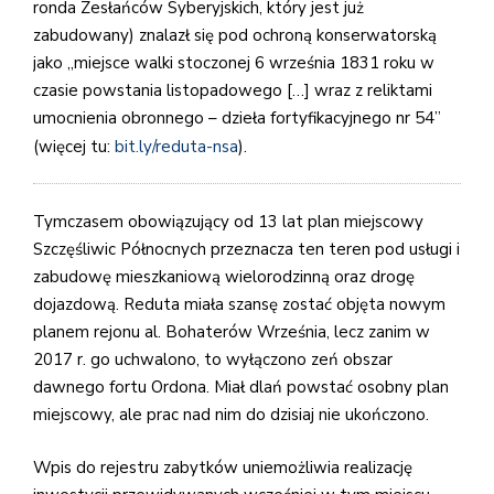
ronda Zesłańców Syberyjskich, który jest już
zabudowany) znalazł się pod ochroną konserwatorską
jako „miejsce walki stoczonej 6 września 1831 roku w
czasie powstania listopadowego […] wraz z reliktami
umocnienia obronnego – dzieła fortyfikacyjnego nr 54”
(więcej tu:
bit.ly/reduta-nsa
).
Tymczasem obowiązujący od 13 lat plan miejscowy
Szczęśliwic Północnych przeznacza ten teren pod usługi i
zabudowę mieszkaniową wielorodzinną oraz drogę
dojazdową. Reduta miała szansę zostać objęta nowym
planem rejonu al. Bohaterów Września, lecz zanim w
2017 r. go uchwalono, to wyłączono zeń obszar
dawnego fortu Ordona. Miał dlań powstać osobny plan
miejscowy, ale prac nad nim do dzisiaj nie ukończono.
Wpis do rejestru zabytków uniemożliwia realizację