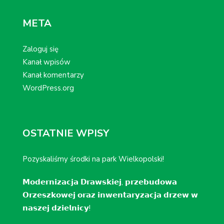
META
Zaloguj się
Kanał wpisów
Kanał komentarzy
WordPress.org
OSTATNIE WPISY
Pozyskaliśmy środki na park Wielkopolski!
𝗠𝗼𝗱𝗲𝗿𝗻𝗶𝘇𝗮𝗰𝗷𝗮 𝗗𝗿𝗮𝘄𝘀𝗸𝗶𝗲𝗷, 𝗽𝗿𝘇𝗲𝗯𝘂𝗱𝗼𝘄𝗮
𝗢𝗿𝘇𝗲𝘀𝘇𝗸𝗼𝘄𝗲𝗷 𝗼𝗿𝗮𝘇 𝗶𝗻𝘄𝗲𝗻𝘁𝗮𝗿𝘆𝘇𝗮𝗰𝗷𝗮 𝗱𝗿𝘇𝗲𝘄 𝘄
𝗻𝗮𝘀𝘇𝗲𝗷 𝗱𝘇𝗶𝗲𝗹𝗻𝗶𝗰𝘆!