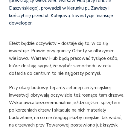
(powstający wieżowiec Warsaw Hub przy rondzie
Daszyńskiego), prowadził w kierunku pl. Zawiszy i
kończył się przed ul. Kolejową. Inwestycję finansuje
deweloper.
Efekt będzie oczywisty – dostaje się to, w co się
inwestuje. Prawie przy granicy Ochoty w olbrzymim
wieżowcu Warsaw Hub będą pracować tysiące osób,
które dostają sygnał, że wybór samochodu w celu
dotarcia do centrum to nie najgorszy pomysł.
Przy okazji budowy tej antyzielonej i antymiejskiej
inwestycji obrywają oczywiście też rosnące tam drzewa.
Wykonawca bezceremonialnie jeździ ciężkim sprzętem
po korzeniach drzew i składuje na nich materiały
budowlane, na co nie reagują służby miejskie. Jak widać,
na drzewach przy Towarowej postawiono już krzyżyk.