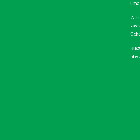
umo
Zakr
zast
Ocho
Rusz
obyw