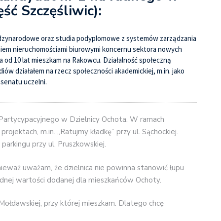
ęść Szczęśliwic):
iędzynarodowe oraz studia podyplomowe z systemów zarządzania
niem nieruchomościami biurowymi koncernu sektora nowych
 a od 10 lat mieszkam na Rakowcu. Działalność społeczną
diów działałem
na rzecz społeczności akademickiej, m.in. jako
senatu uczelni.
Partycypacyjnego w Dzielnicy Ochota. W ramach
rojektach, m.in. „Ratujmy kładkę” przy ul. Sąchockiej.
rkingu przy ul. Pruszkowskiej.
eważ uważam, że dzielnica nie powinna stanowić łupu
 żadnej wartości dodanej dla mieszkańców Ochoty.
. Mołdawskiej, przy której mieszkam. Dlatego chcę