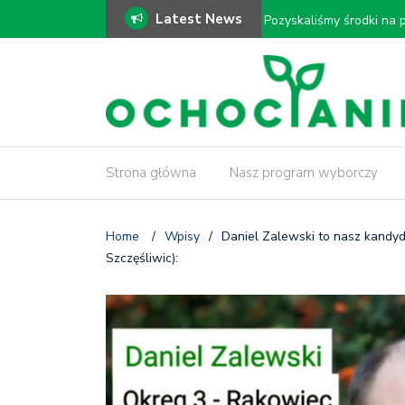
Latest News
ki!
𝗠𝗼𝗱𝗲𝗿𝗻𝗶𝘇𝗮𝗰𝗷𝗮 𝗗𝗿𝗮𝘄
𝗶𝗻𝘄𝗲𝗻𝘁𝗮𝗿𝘆𝘇𝗮𝗰𝗷𝗮 𝗱𝗿𝘇
Strona główna
Nasz program wyborczy
Home
/
Wpisy
/
Daniel Zalewski to nasz kandyd
Szczęśliwic):