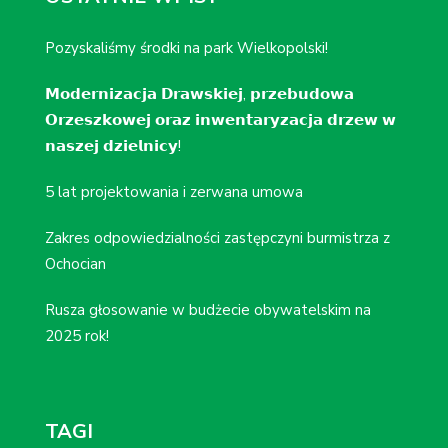
Pozyskaliśmy środki na park Wielkopolski!
𝗠𝗼𝗱𝗲𝗿𝗻𝗶𝘇𝗮𝗰𝗷𝗮 𝗗𝗿𝗮𝘄𝘀𝗸𝗶𝗲𝗷, 𝗽𝗿𝘇𝗲𝗯𝘂𝗱𝗼𝘄𝗮
𝗢𝗿𝘇𝗲𝘀𝘇𝗸𝗼𝘄𝗲𝗷 𝗼𝗿𝗮𝘇 𝗶𝗻𝘄𝗲𝗻𝘁𝗮𝗿𝘆𝘇𝗮𝗰𝗷𝗮 𝗱𝗿𝘇𝗲𝘄 𝘄
𝗻𝗮𝘀𝘇𝗲𝗷 𝗱𝘇𝗶𝗲𝗹𝗻𝗶𝗰𝘆!
5 lat projektowania i zerwana umowa
Zakres odpowiedzialności zastępczyni burmistrza z
Ochocian
Rusza głosowanie w budżecie obywatelskim na
2025 rok!
TAGI