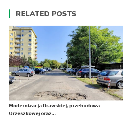
RELATED POSTS
𝗠𝗼𝗱𝗲𝗿𝗻𝗶𝘇𝗮𝗰𝗷𝗮 𝗗𝗿𝗮𝘄𝘀𝗸𝗶𝗲𝗷, 𝗽𝗿𝘇𝗲𝗯𝘂𝗱𝗼𝘄𝗮
Z
𝗢𝗿𝘇𝗲𝘀𝘇𝗸𝗼𝘄𝗲𝗷 𝗼𝗿𝗮𝘇…
B