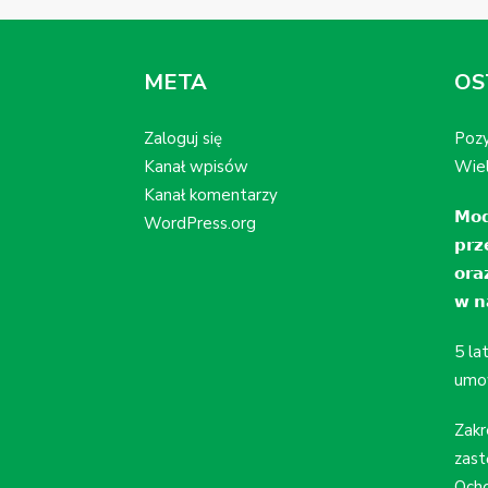
META
OS
Zaloguj się
Pozy
Kanał wpisów
Wiel
Kanał komentarzy
𝗠𝗼𝗱
WordPress.org
𝗽𝗿𝘇
𝗼𝗿𝗮
𝘄 𝗻𝗮
5 la
umo
Zakr
zast
Ocho