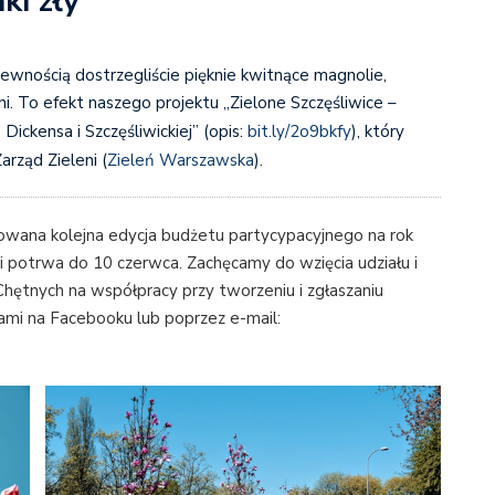
ki zły
z pewnością dostrzegliście pięknie kwitnące magnolie,
i. To efekt naszego projektu „Zielone Szczęśliwice –
Dickensa i Szczęśliwickiej” (opis:
bit.ly/2o9bkfy
), który
Zarząd Zieleni (
Zieleń Warszawska
).
izowana kolejna edycja budżetu partycypacyjnego na rok
i potrwa do 10 czerwca. Zachęcamy do wzięcia udziału i
ętnych na współpracy przy tworzeniu i zgłaszaniu
ami na Facebooku lub poprzez e-mail: