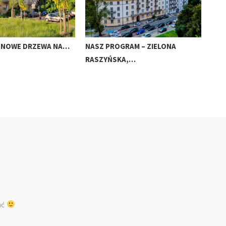
A NOWE DRZEWA NA…
NASZ PROGRAM – ZIELONA
NAS
RASZYŃSKA,…
PO
ać