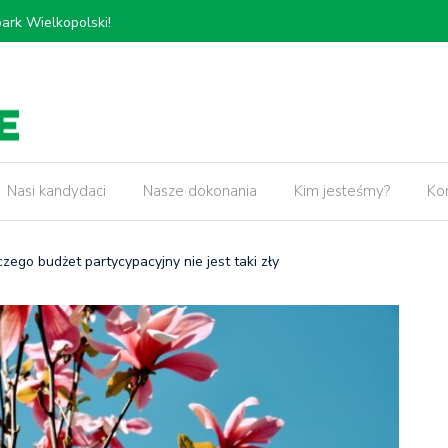
𝗸𝗶𝗲𝗷, 𝗽𝗿𝘇𝗲𝗯𝘂𝗱𝗼𝘄𝗮 𝗢𝗿𝘇𝗲𝘀𝘇𝗸𝗼𝘄𝗲𝗷 𝗼𝗿𝗮𝘇
5 lat pr
𝘄 𝘄 𝗻𝗮𝘀𝘇𝗲𝗷 𝗱𝘇𝗶𝗲𝗹𝗻𝗶𝗰𝘆!
Nasi kandydaci
Nasze dokonania
Kim jesteśmy?
Ko
zego budżet partycypacyjny nie jest taki zły