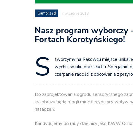
Samorząd
7 września 2018
Nasz program wyborczy 
Fortach Korotyńskiego!
S
tworzymy na Rakowcu miejsce unikalne 
węchu, smaku oraz słuchu. Specjalnie
czerpanie radości z obcowania z przyr
Do zaprojektowania ogrodu sensorycznego zapr
krajobrazu będą mogli mieć decydujący wpływ na 
nasadzeń.
Kandydujemy do rady dzielnicy jako KWW Ochoc