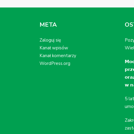
META
OS
Zaloguj się
Pozy
Kanał wpisów
Wiel
Kanał komentarzy
𝗠𝗼𝗱
WordPress.org
𝗽𝗿𝘇
𝗼𝗿𝗮
𝘄 𝗻𝗮
5 la
umo
Zakr
zast