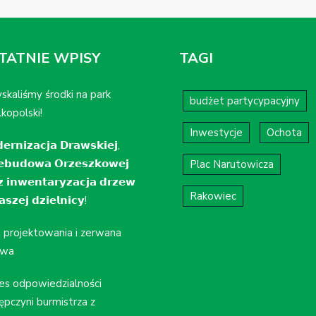
TATNIE WPISY
TAGI
skaliśmy środki na park
budżet partycypacyjny
kopolski!
Inwestycje
Ochota
𝗲𝗿𝗻𝗶𝘇𝗮𝗰𝗷𝗮 𝗗𝗿𝗮𝘄𝘀𝗸𝗶𝗲𝗷,
𝗲𝗯𝘂𝗱𝗼𝘄𝗮 𝗢𝗿𝘇𝗲𝘀𝘇𝗸𝗼𝘄𝗲𝗷
Plac Narutowicza
𝘇 𝗶𝗻𝘄𝗲𝗻𝘁𝗮𝗿𝘆𝘇𝗮𝗰𝗷𝗮 𝗱𝗿𝘇𝗲𝘄
Rakowiec
𝘀𝘇𝗲𝗷 𝗱𝘇𝗶𝗲𝗹𝗻𝗶𝗰𝘆!
t projektowania i zerwana
wa
es odpowiedzialności
ępczyni burmistrza z