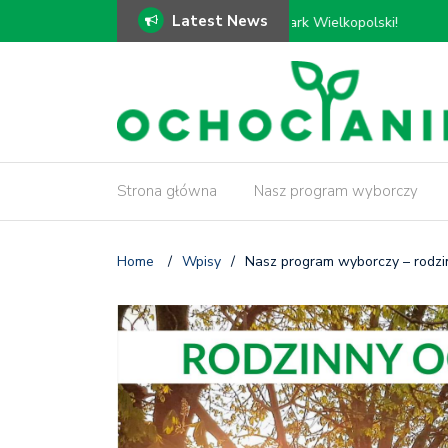
Latest News
ki!
𝗠𝗼𝗱𝗲𝗿𝗻𝗶𝘇𝗮𝗰𝗷𝗮 𝗗𝗿𝗮𝘄
𝗶𝗻𝘄𝗲𝗻𝘁𝗮𝗿𝘆𝘇𝗮𝗰𝗷𝗮 𝗱𝗿𝘇
Strona główna
Nasz program wyborczy
Home
/
Wpisy
/
Nasz program wyborczy – rodzi