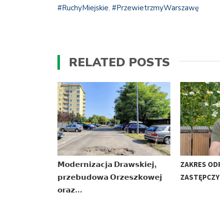
#RuchyMiejskie
,
#PrzewietrzmyWarszawę
RELATED POSTS
𝗠𝗼𝗱𝗲𝗿𝗻𝗶𝘇𝗮𝗰𝗷𝗮 𝗗𝗿𝗮𝘄𝘀𝗸𝗶𝗲𝗷,
ZAKRES OD
𝗽𝗿𝘇𝗲𝗯𝘂𝗱𝗼𝘄𝗮 𝗢𝗿𝘇𝗲𝘀𝘇𝗸𝗼𝘄𝗲𝗷
ZASTĘPCZY
𝗼𝗿𝗮𝘇…