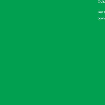
Ocho
Rusz
obyw