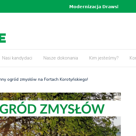
𝗸𝗶𝗲𝗷, 𝗽𝗿𝘇𝗲𝗯𝘂𝗱𝗼𝘄𝗮 𝗢𝗿𝘇𝗲𝘀𝘇𝗸𝗼𝘄𝗲𝗷 𝗼𝗿𝗮𝘇
5 lat pr
𝘄 𝘄 𝗻𝗮𝘀𝘇𝗲𝗷 𝗱𝘇𝗶𝗲𝗹𝗻𝗶𝗰𝘆!
Nasi kandydaci
Nasze dokonania
Kim jesteśmy?
Ko
nny ogród zmysłów na Fortach Korotyńskiego!