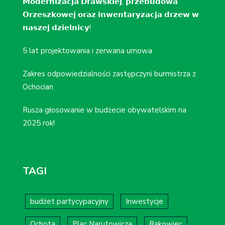
𝗠𝗼𝗱𝗲𝗿𝗻𝗶𝘇𝗮𝗰𝗷𝗮 𝗗𝗿𝗮𝘄𝘀𝗸𝗶𝗲𝗷, 𝗽𝗿𝘇𝗲𝗯𝘂𝗱𝗼𝘄𝗮
𝗢𝗿𝘇𝗲𝘀𝘇𝗸𝗼𝘄𝗲𝗷 𝗼𝗿𝗮𝘇 𝗶𝗻𝘄𝗲𝗻𝘁𝗮𝗿𝘆𝘇𝗮𝗰𝗷𝗮 𝗱𝗿𝘇𝗲𝘄 𝘄
𝗻𝗮𝘀𝘇𝗲𝗷 𝗱𝘇𝗶𝗲𝗹𝗻𝗶𝗰𝘆!
5 lat projektowania i zerwana umowa
Zakres odpowiedzialności zastępczyni burmistrza z
Ochocian
Rusza głosowanie w budżecie obywatelskim na
2025 rok!
TAGI
budżet partycypacyjny
Inwestycje
Ochota
Plac Narutowicza
Rakowiec