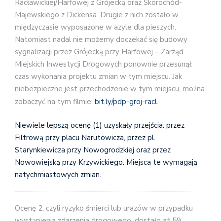
Racławickiej/Harfowej z Grójecką oraz Skorochód-
Majewskiego z Dickensa. Drugie z nich zostało w
międzyczasie wyposażone w azyle dla pieszych.
Natomiast nadal nie możemy doczekać się budowy
sygnalizacji przez Grójecką przy Harfowej – Zarząd
Miejskich Inwestycji Drogowych ponownie przesunął
czas wykonania projektu zmian w tym miejscu. Jak
niebezpieczne jest przechodzenie w tym miejscu, można
zobaczyć na tym filmie:
bit.ly/pdp-groj-racl
.
Niewiele lepszą ocenę (1) uzyskały przejścia: przez
Filtrową przy placu Narutowicza, przez pl.
Starynkiewicza przy Nowogrodzkiej oraz przez
Nowowiejską przy Krzywickiego. Miejsca te wymagają
natychmiastowych zmian.
Ocenę 2, czyli ryzyko śmierci lub urazów w przypadku
wystąpienia zdarzenia drogowego, dostało aż 59