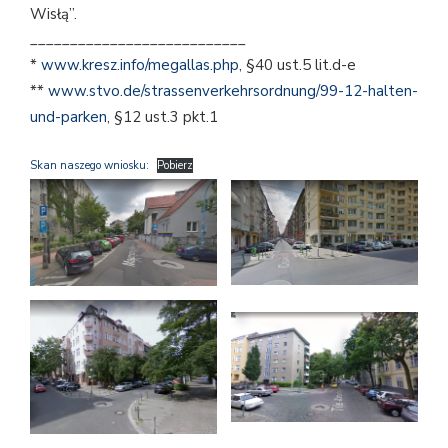
Wisłą”.
___________________________
*
www.kresz.info/megallas.php
, §40 ust.5 lit.d-e
**
www.stvo.de/strassenverkehrsordnung/99-12-halten-
und-parken
, §12 ust.3 pkt.1
Skan naszego wniosku:
Pobierz