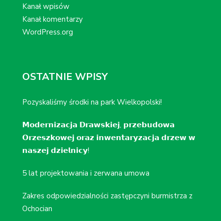
Kanał wpisów
Kanał komentarzy
WordPress.org
OSTATNIE WPISY
Pozyskaliśmy środki na park Wielkopolski!
𝗠𝗼𝗱𝗲𝗿𝗻𝗶𝘇𝗮𝗰𝗷𝗮 𝗗𝗿𝗮𝘄𝘀𝗸𝗶𝗲𝗷, 𝗽𝗿𝘇𝗲𝗯𝘂𝗱𝗼𝘄𝗮
𝗢𝗿𝘇𝗲𝘀𝘇𝗸𝗼𝘄𝗲𝗷 𝗼𝗿𝗮𝘇 𝗶𝗻𝘄𝗲𝗻𝘁𝗮𝗿𝘆𝘇𝗮𝗰𝗷𝗮 𝗱𝗿𝘇𝗲𝘄 𝘄
𝗻𝗮𝘀𝘇𝗲𝗷 𝗱𝘇𝗶𝗲𝗹𝗻𝗶𝗰𝘆!
5 lat projektowania i zerwana umowa
Zakres odpowiedzialności zastępczyni burmistrza z
Ochocian