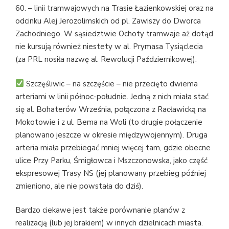
60. – linii tramwajowych na Trasie Łazienkowskiej oraz na
odcinku Alej Jerozolimskich od pl. Zawiszy do Dworca
Zachodniego. W sąsiedztwie Ochoty tramwaje aż dotąd
nie kursują również niestety w al. Prymasa Tysiąclecia
(za PRL nosiła nazwę al. Rewolucji Październikowej).
Szczęśliwic – na szczęście – nie przecięto dwiema
arteriami w linii północ-południe. Jedną z nich miała stać
się al. Bohaterów Września, połączona z Racławicką na
Mokotowie i z ul. Bema na Woli (to drugie połączenie
planowano jeszcze w okresie międzywojennym). Druga
arteria miała przebiegać mniej więcej tam, gdzie obecne
ulice Przy Parku, Śmigłowca i Mszczonowska, jako część
ekspresowej Trasy NS (jej planowany przebieg później
zmieniono, ale nie powstała do dziś).
Bardzo ciekawe jest także porównanie planów z
realizacją (lub jej brakiem) w innych dzielnicach miasta.