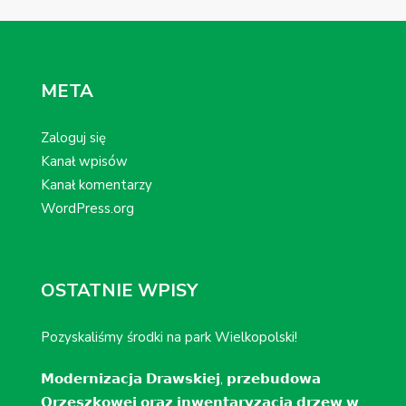
META
Zaloguj się
Kanał wpisów
Kanał komentarzy
WordPress.org
OSTATNIE WPISY
Pozyskaliśmy środki na park Wielkopolski!
𝗠𝗼𝗱𝗲𝗿𝗻𝗶𝘇𝗮𝗰𝗷𝗮 𝗗𝗿𝗮𝘄𝘀𝗸𝗶𝗲𝗷, 𝗽𝗿𝘇𝗲𝗯𝘂𝗱𝗼𝘄𝗮
𝗢𝗿𝘇𝗲𝘀𝘇𝗸𝗼𝘄𝗲𝗷 𝗼𝗿𝗮𝘇 𝗶𝗻𝘄𝗲𝗻𝘁𝗮𝗿𝘆𝘇𝗮𝗰𝗷𝗮 𝗱𝗿𝘇𝗲𝘄 𝘄