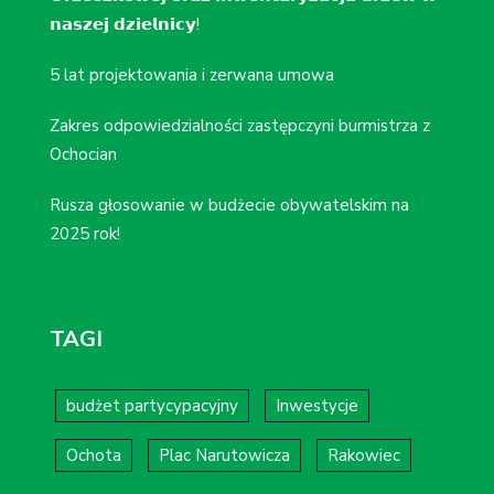
𝗻𝗮𝘀𝘇𝗲𝗷 𝗱𝘇𝗶𝗲𝗹𝗻𝗶𝗰𝘆!
5 lat projektowania i zerwana umowa
Zakres odpowiedzialności zastępczyni burmistrza z
Ochocian
Rusza głosowanie w budżecie obywatelskim na
2025 rok!
TAGI
budżet partycypacyjny
Inwestycje
Ochota
Plac Narutowicza
Rakowiec