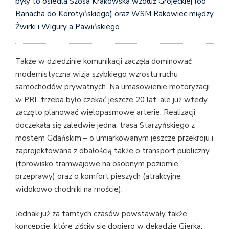
były to osiedla Szosa Krakowska wzdłuż Grójeckiej (od
Banacha do Korotyńskiego) oraz WSM Rakowiec między
Żwirki i Wigury a Pawińskiego.
Także w dziedzinie komunikacji zaczęła dominować
modernistyczna wizja szybkiego wzrostu ruchu
samochodów prywatnych. Na umasowienie motoryzacji
w PRL trzeba było czekać jeszcze 20 lat, ale już wtedy
zaczęto planować wielopasmowe arterie. Realizacji
doczekała się zaledwie jedna: trasa Starzyńskiego z
mostem Gdańskim – o umiarkowanym jeszcze przekroju i
zaprojektowana z dbałością także o transport publiczny
(torowisko tramwajowe na osobnym poziomie
przeprawy) oraz o komfort pieszych (atrakcyjne
widokowo chodniki na moście).
Jednak już za tamtych czasów powstawały także
koncepcje, które ziściły się dopiero w dekadzie Gierka,