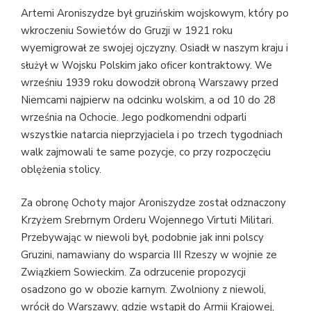
Artemi Aroniszydze był gruzińskim wojskowym, który po
wkroczeniu Sowietów do Gruzji w 1921 roku
wyemigrował ze swojej ojczyzny. Osiadł w naszym kraju i
służył w Wojsku Polskim jako oficer kontraktowy. We
wrześniu 1939 roku dowodził obroną Warszawy przed
Niemcami najpierw na odcinku wolskim, a od 10 do 28
września na Ochocie. Jego podkomendni odparli
wszystkie natarcia nieprzyjaciela i po trzech tygodniach
walk zajmowali te same pozycje, co przy rozpoczęciu
oblężenia stolicy.
Za obronę Ochoty major Aroniszydze został odznaczony
Krzyżem Srebrnym Orderu Wojennego Virtuti Militari.
Przebywając w niewoli był, podobnie jak inni polscy
Gruzini, namawiany do wsparcia III Rzeszy w wojnie ze
Związkiem Sowieckim. Za odrzucenie propozycji
osadzono go w obozie karnym. Zwolniony z niewoli,
wrócił do Warszawy, gdzie wstąpił do Armii Krajowej,