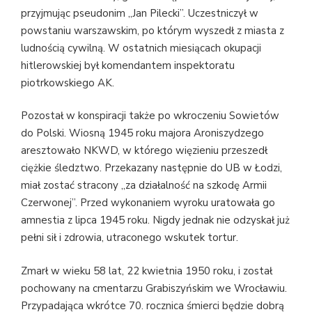
przyjmując pseudonim „Jan Pilecki”. Uczestniczył w
powstaniu warszawskim, po którym wyszedł z miasta z
ludnością cywilną. W ostatnich miesiącach okupacji
hitlerowskiej był komendantem inspektoratu
piotrkowskiego AK.
Pozostał w konspiracji także po wkroczeniu Sowietów
do Polski. Wiosną 1945 roku majora Aroniszydzego
aresztowało NKWD, w którego więzieniu przeszedł
ciężkie śledztwo. Przekazany następnie do UB w Łodzi,
miał zostać stracony „za działalność na szkodę Armii
Czerwonej”. Przed wykonaniem wyroku uratowała go
amnestia z lipca 1945 roku. Nigdy jednak nie odzyskał już
pełni sił i zdrowia, utraconego wskutek tortur.
Zmarł w wieku 58 lat, 22 kwietnia 1950 roku, i został
pochowany na cmentarzu Grabiszyńskim we Wrocławiu.
Przypadająca wkrótce 70. rocznica śmierci będzie dobrą