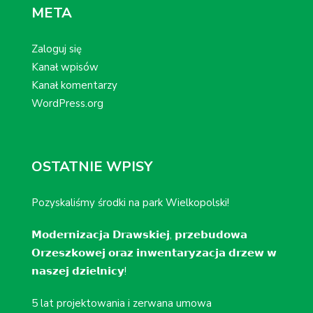
META
Zaloguj się
Kanał wpisów
Kanał komentarzy
WordPress.org
OSTATNIE WPISY
Pozyskaliśmy środki na park Wielkopolski!
𝗠𝗼𝗱𝗲𝗿𝗻𝗶𝘇𝗮𝗰𝗷𝗮 𝗗𝗿𝗮𝘄𝘀𝗸𝗶𝗲𝗷, 𝗽𝗿𝘇𝗲𝗯𝘂𝗱𝗼𝘄𝗮
𝗢𝗿𝘇𝗲𝘀𝘇𝗸𝗼𝘄𝗲𝗷 𝗼𝗿𝗮𝘇 𝗶𝗻𝘄𝗲𝗻𝘁𝗮𝗿𝘆𝘇𝗮𝗰𝗷𝗮 𝗱𝗿𝘇𝗲𝘄 𝘄
𝗻𝗮𝘀𝘇𝗲𝗷 𝗱𝘇𝗶𝗲𝗹𝗻𝗶𝗰𝘆!
5 lat projektowania i zerwana umowa