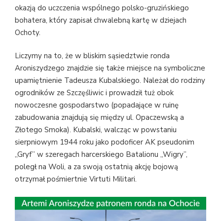
okazją do uczczenia wspólnego polsko-gruzińskiego
bohatera, który zapisał chwalebną kartę w dziejach
Ochoty.
Liczymy na to, że w bliskim sąsiedztwie ronda
Aroniszydzego znajdzie się także miejsce na symboliczne
upamiętnienie Tadeusza Kubalskiego. Należał do rodziny
ogrodników ze Szczęśliwic i prowadził tuż obok
nowoczesne gospodarstwo (popadające w ruinę
zabudowania znajdują się między ul. Opaczewską a
Złotego Smoka). Kubalski, walcząc w powstaniu
sierpniowym 1944 roku jako podoficer AK pseudonim
„Gryf” w szeregach harcerskiego Batalionu „Wigry”,
poległ na Woli, a za swoją ostatnią akcję bojową
otrzymał pośmiertnie Virtuti Militari.