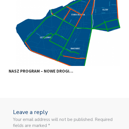
NASZ PROGRAM – NOWE DROGI…
N
Leave a reply
Your email address will not be published. Required
fields are marked *