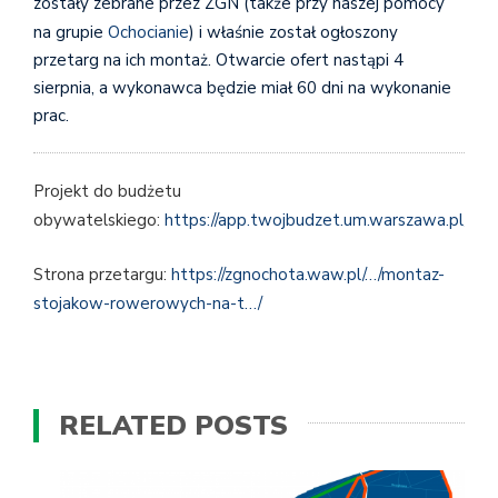
zostały zebrane przez ZGN (także przy naszej pomocy
na grupie
Ochocianie
) i właśnie został ogłoszony
przetarg na ich montaż. Otwarcie ofert nastąpi 4
sierpnia, a wykonawca będzie miał 60 dni na wykonanie
prac.
Projekt do budżetu
obywatelskiego:
https://app.twojbudzet.um.warszawa.pl/pro
Strona przetargu:
https://zgnochota.waw.pl/…/montaz-
stojakow-rowerowych-na-t…/
RELATED POSTS