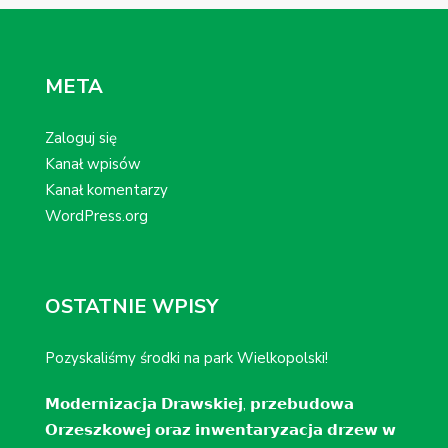
META
Zaloguj się
Kanał wpisów
Kanał komentarzy
WordPress.org
OSTATNIE WPISY
Pozyskaliśmy środki na park Wielkopolski!
𝗠𝗼𝗱𝗲𝗿𝗻𝗶𝘇𝗮𝗰𝗷𝗮 𝗗𝗿𝗮𝘄𝘀𝗸𝗶𝗲𝗷, 𝗽𝗿𝘇𝗲𝗯𝘂𝗱𝗼𝘄𝗮
𝗢𝗿𝘇𝗲𝘀𝘇𝗸𝗼𝘄𝗲𝗷 𝗼𝗿𝗮𝘇 𝗶𝗻𝘄𝗲𝗻𝘁𝗮𝗿𝘆𝘇𝗮𝗰𝗷𝗮 𝗱𝗿𝘇𝗲𝘄 𝘄