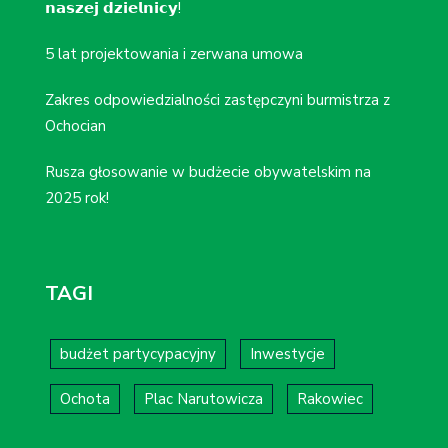
𝗻𝗮𝘀𝘇𝗲𝗷 𝗱𝘇𝗶𝗲𝗹𝗻𝗶𝗰𝘆!
5 lat projektowania i zerwana umowa
Zakres odpowiedzialności zastępczyni burmistrza z
Ochocian
Rusza głosowanie w budżecie obywatelskim na
2025 rok!
TAGI
budżet partycypacyjny
Inwestycje
Ochota
Plac Narutowicza
Rakowiec