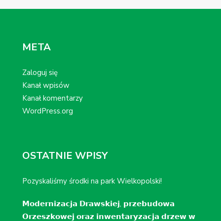
META
Zaloguj się
Kanał wpisów
Kanał komentarzy
WordPress.org
OSTATNIE WPISY
Pozyskaliśmy środki na park Wielkopolski!
𝗠𝗼𝗱𝗲𝗿𝗻𝗶𝘇𝗮𝗰𝗷𝗮 𝗗𝗿𝗮𝘄𝘀𝗸𝗶𝗲𝗷, 𝗽𝗿𝘇𝗲𝗯𝘂𝗱𝗼𝘄𝗮
𝗢𝗿𝘇𝗲𝘀𝘇𝗸𝗼𝘄𝗲𝗷 𝗼𝗿𝗮𝘇 𝗶𝗻𝘄𝗲𝗻𝘁𝗮𝗿𝘆𝘇𝗮𝗰𝗷𝗮 𝗱𝗿𝘇𝗲𝘄 𝘄