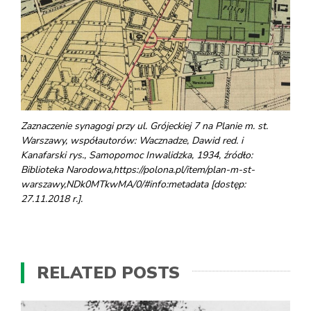
Zaznaczenie synagogi przy ul. Grójeckiej 7 na Planie m. st.
Warszawy, współautorów: Wacznadze, Dawid red. i
Kanafarski rys., Samopomoc Inwalidzka, 1934, źródło:
Biblioteka Narodowa,https://polona.pl/item/plan-m-st-
warszawy,NDk0MTkwMA/0/#info:metadata [dostęp:
27.11.2018 r.].
RELATED POSTS