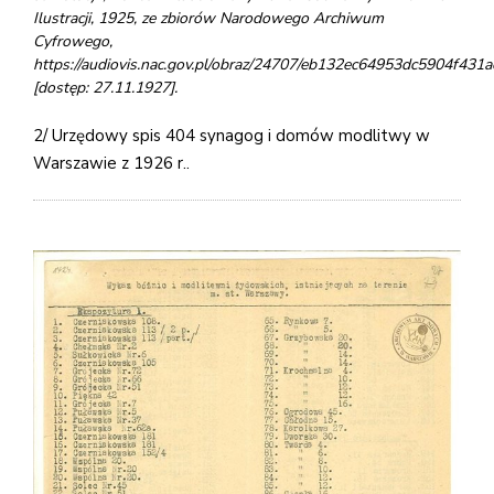
Ilustracji, 1925, ze zbiorów Narodowego Archiwum
Cyfrowego,
https://audiovis.nac.gov.pl/obraz/24707/eb132ec64953dc5904f431
[dostęp: 27.11.1927].
2/ Urzędowy spis 404 synagog i domów modlitwy w
Warszawie z 1926 r..