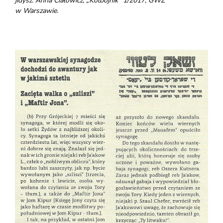
jidysz: Anna Ciałowicz, „Kolbojnik” 1/2017, GWŻ
w Warszawie.