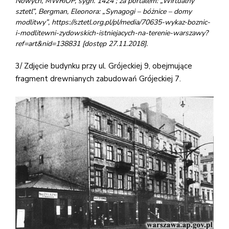
Nowych, MWRiOP, sygn. 1424 ; za portalem: „Wirtualny
sztetl”, Bergman, Eleonora: „Synagogi – bóżnice – domy
modlitwy”, https://sztetl.org.pl/pl/media/70635-wykaz-boznic-
i-modlitewni-zydowskich-istniejacych-na-terenie-warszawy?
ref=art&nid=138831 [dostęp 27.11.2018].
3/ Zdjęcie budynku przy ul. Grójeckiej 9, obejmujące
fragment drewnianych zabudowań Grójeckiej 7.