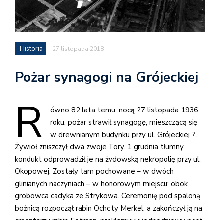
Historia
27 listopada 2018
Pożar synagogi na Grójeckiej
R
ówno 82 lata temu, nocą 27 listopada 1936
roku, pożar strawił synagogę, mieszczącą się
w drewnianym budynku przy ul. Grójeckiej 7.
Żywioł zniszczył dwa zwoje Tory. 1 grudnia tłumny
kondukt odprowadził je na żydowską nekropolię przy ul.
Okopowej. Zostały tam pochowane – w dwóch
glinianych naczyniach – w honorowym miejscu: obok
grobowca cadyka ze Strykowa. Ceremonię pod spaloną
bożnicą rozpoczął rabin Ochoty Merkel, a zakończył ją na