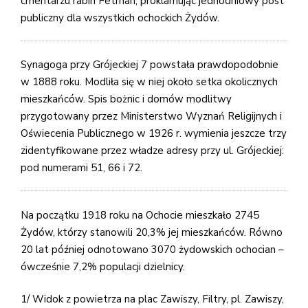
cmentarzu rabin Fetman, proklamując jednodn
iowy post
publiczny dla wszystkich ochockich Żydów.
Synagoga przy Grójeckiej 7 powstała prawdopodobnie
w 1888 roku. Modliła się w niej około setka okolicznych
mieszkańców. Spis bożnic i domów modlitwy
przygotowany przez Ministerstwo Wyznań Religijnych i
Oświecenia Publicznego w 1926 r. wymienia jeszcze trzy
zidentyfikowane przez władze adresy przy ul. Grójeckiej:
pod numerami 51, 66 i 72.
Na początku 1918 roku na Ochocie mieszkało 2745
Żydów, którzy stanowili 20,3% jej mieszkańców. Równo
20 lat później odnotowano 3070 żydowskich ochocian –
ówcześnie 7,2% populacji dzielnicy.
1/ Widok z powietrza na plac Zawiszy, Filtry, pl. Zawiszy,