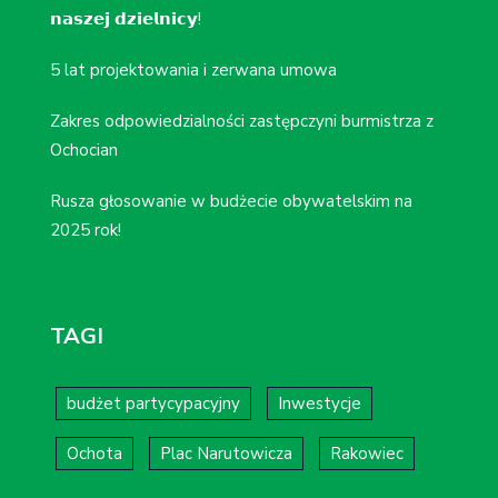
𝗻𝗮𝘀𝘇𝗲𝗷 𝗱𝘇𝗶𝗲𝗹𝗻𝗶𝗰𝘆!
5 lat projektowania i zerwana umowa
Zakres odpowiedzialności zastępczyni burmistrza z
Ochocian
Rusza głosowanie w budżecie obywatelskim na
2025 rok!
TAGI
budżet partycypacyjny
Inwestycje
Ochota
Plac Narutowicza
Rakowiec