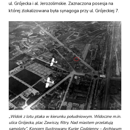
ul. Grójecka i al. Jerozolimskie. Zaznaczona posesja na
której zlokalizowana była synagoga przy ul. Grójeckiej 7.
„Widok z lotu ptaka w kierunku południowym. Widoczne m.in.
ulica Grójecka, plac Zawiszy, filtry. Nad miastem przelatują
samoloty”, Koncern Ilustrowany Kurier Codzienny – Archiwum