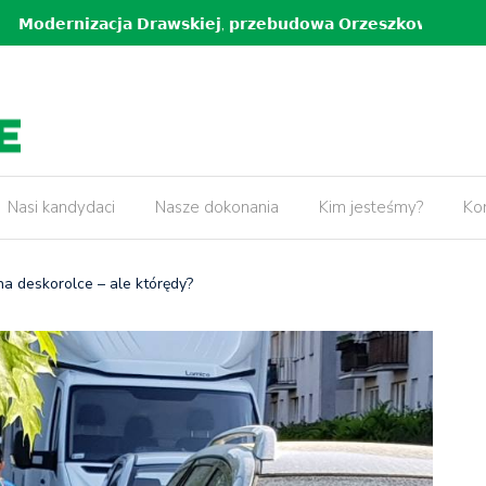
𝗸𝗶𝗲𝗷, 𝗽𝗿𝘇𝗲𝗯𝘂𝗱𝗼𝘄𝗮 𝗢𝗿𝘇𝗲𝘀𝘇𝗸𝗼𝘄𝗲𝗷 𝗼𝗿𝗮𝘇
5 lat pr
𝘄 𝘄 𝗻𝗮𝘀𝘇𝗲𝗷 𝗱𝘇𝗶𝗲𝗹𝗻𝗶𝗰𝘆!
Nasi kandydaci
Nasze dokonania
Kim jesteśmy?
Ko
na deskorolce – ale którędy?