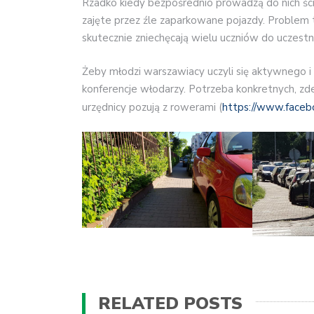
Rzadko kiedy bezpośrednio prowadzą do nich ści
zajęte przez źle zaparkowane pojazdy. Problem t
skutecznie zniechęcają wielu uczniów do uczestn
Żeby młodzi warszawiacy uczyli się aktywnego i 
konferencje włodarzy. Potrzeba konkretnych, zd
urzędnicy pozują z rowerami (
https://www.face
RELATED POSTS