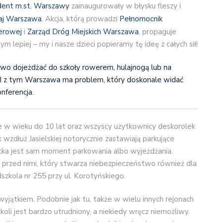
ent m.st. Warszawy
zainaugurowały w błysku fleszy i
j Warszawa
. Akcja, którą prowadzi
Pełnomocnik
erowej
i
Zarząd Dróg Miejskich Warszawa
, propaguje
tym lepiej – my i nasze dzieci popieramy tę ideę z całych sił!
owo dojeżdżać do szkoły rowerem, hulajnogą lub na
 I z tym Warszawa ma problem, który doskonale widać
onferencja.
e w wieku do 10 lat oraz wszyscy użytkownicy deskorolek
 wzdłuż Jasielskiej notorycznie zastawiają parkujące
ka jest sam moment parkowania albo wyjeżdżania.
uż przed nimi, który stwarza niebezpieczeństwo również dla
szkola nr 255 przy ul. Korotyńskiego.
wyjątkiem. Podobnie jak tu, także w wielu innych rejonach
oli jest bardzo utrudniony, a niekiedy wręcz niemożliwy.