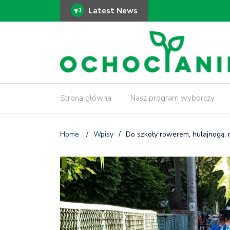
Latest News
ki!
𝗠𝗼𝗱𝗲𝗿𝗻𝗶𝘇𝗮𝗰𝗷𝗮 𝗗𝗿𝗮𝘄
𝗶𝗻𝘄𝗲𝗻𝘁𝗮𝗿𝘆𝘇𝗮𝗰𝗷𝗮 𝗱𝗿𝘇
Strona główna
Nasz program wyborczy
Home
/
Wpisy
/
Do szkoły rowerem, hulajnogą, 