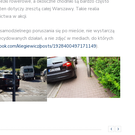
eżki rowerowe, a okoliczne chodniki są bardzo często
en dotyczy zresztą całej Warszawy. Takie realia
ictwa w akcji.
samodzielnego poruszania się po mieście, nie wystarczą
ecydowanych działań, a nie zdjęć w mediach, do których
book.com/klegiewicz/posts/1928400497171149
).