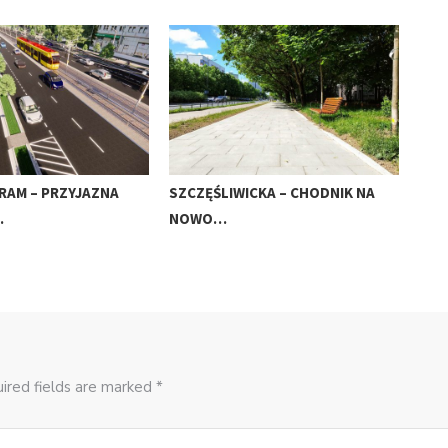
RAM – PRZYJAZNA
SZCZĘŚLIWICKA – CHODNIK NA
ALE
…
NOWO…
JAK
ired fields are marked *