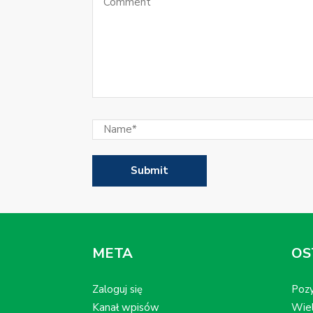
META
OS
Zaloguj się
Pozy
Kanał wpisów
Wiel