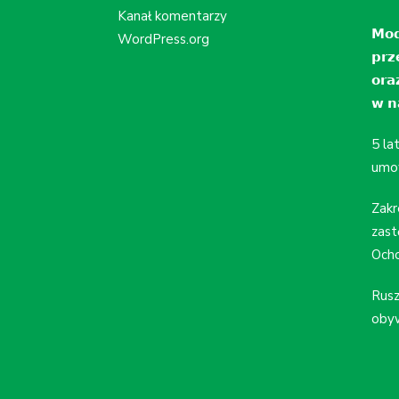
Kanał komentarzy
𝗠𝗼𝗱
WordPress.org
𝗽𝗿𝘇
𝗼𝗿𝗮
𝘄 𝗻𝗮
5 la
umo
Zakr
zast
Ocho
Rusz
obyw