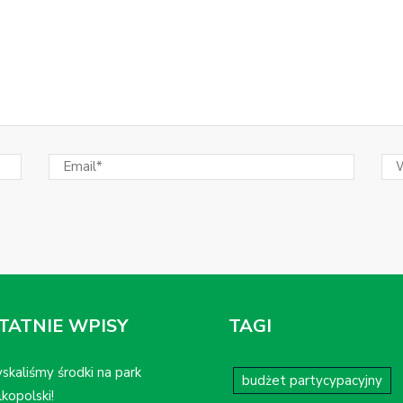
TATNIE WPISY
TAGI
skaliśmy środki na park
budżet partycypacyjny
kopolski!