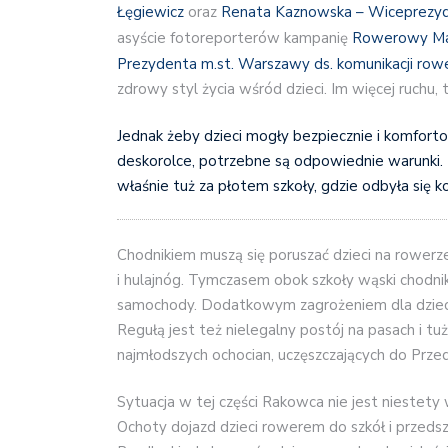
Łęgiewicz
oraz
Renata Kaznowska – Wiceprezyd
asyście fotoreporterów kampanię
Rowerowy Ma
Prezydenta m.st. Warszawy ds. komunikacji row
zdrowy styl życia wśród dzieci. Im więc
ej ruchu, 
Jednak żeby dzieci mogły bezpiecznie i komfort
deskorolce, potrzebne są odpowiednie warunki.
właśnie tuż za płotem szkoły, gdzie odbyła się k
Chodnikiem muszą się poruszać dzieci na rowerz
i hulajnóg. Tymczasem obok szkoły wąski chodnik
samochody. Dodatkowym zagrożeniem dla dziec
Regułą jest też nielegalny postój na pasach i t
najmłodszych ochocian, uczęszczających do Przed
Sytuacja w tej części Rakowca nie jest niestety 
Ochoty dojazd dzieci rowerem do szkół i przedszk