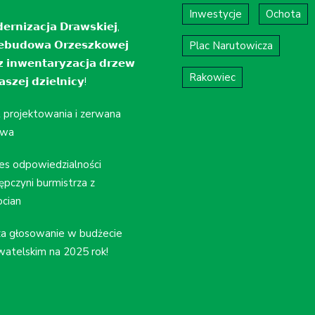
Inwestycje
Ochota
𝗲𝗿𝗻𝗶𝘇𝗮𝗰𝗷𝗮 𝗗𝗿𝗮𝘄𝘀𝗸𝗶𝗲𝗷,
𝗲𝗯𝘂𝗱𝗼𝘄𝗮 𝗢𝗿𝘇𝗲𝘀𝘇𝗸𝗼𝘄𝗲𝗷
Plac Narutowicza
𝘇 𝗶𝗻𝘄𝗲𝗻𝘁𝗮𝗿𝘆𝘇𝗮𝗰𝗷𝗮 𝗱𝗿𝘇𝗲𝘄
Rakowiec
𝘀𝘇𝗲𝗷 𝗱𝘇𝗶𝗲𝗹𝗻𝗶𝗰𝘆!
t projektowania i zerwana
wa
es odpowiedzialności
ępczyni burmistrza z
cian
a głosowanie w budżecie
atelskim na 2025 rok!