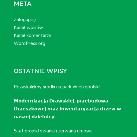
META
Zaloguj się
Kanał wpisów
Kanał komentarzy
WordPress.org
OSTATNIE WPISY
Pozyskaliśmy środki na park Wielkopolski!
𝗠𝗼𝗱𝗲𝗿𝗻𝗶𝘇𝗮𝗰𝗷𝗮 𝗗𝗿𝗮𝘄𝘀𝗸𝗶𝗲𝗷, 𝗽𝗿𝘇𝗲𝗯𝘂𝗱𝗼𝘄𝗮
𝗢𝗿𝘇𝗲𝘀𝘇𝗸𝗼𝘄𝗲𝗷 𝗼𝗿𝗮𝘇 𝗶𝗻𝘄𝗲𝗻𝘁𝗮𝗿𝘆𝘇𝗮𝗰𝗷𝗮 𝗱𝗿𝘇𝗲𝘄 𝘄
𝗻𝗮𝘀𝘇𝗲𝗷 𝗱𝘇𝗶𝗲𝗹𝗻𝗶𝗰𝘆!
5 lat projektowania i zerwana umowa