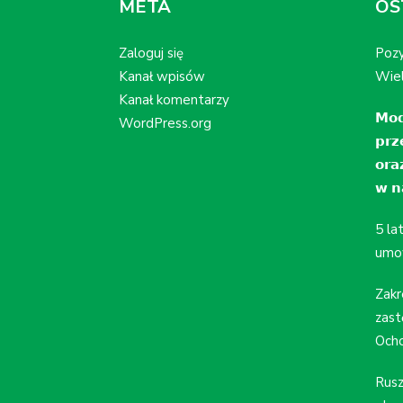
META
OS
Zaloguj się
Pozy
Kanał wpisów
Wiel
Kanał komentarzy
𝗠𝗼𝗱
WordPress.org
𝗽𝗿𝘇
𝗼𝗿𝗮
𝘄 𝗻𝗮
5 la
umo
Zakr
zast
Ocho
Rusz