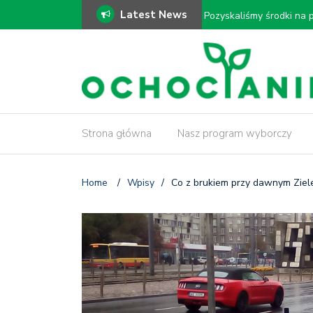
Latest News
ki!
𝗠𝗼𝗱𝗲𝗿𝗻𝗶𝘇𝗮𝗰𝗷𝗮 𝗗𝗿𝗮𝘄
𝗶𝗻𝘄𝗲𝗻𝘁𝗮𝗿𝘆𝘇𝗮𝗰𝗷𝗮 𝗱𝗿𝘇
Strona główna
Nasz program wyborczy
Home
/
Wpisy
/
Co z brukiem przy dawnym Ziel