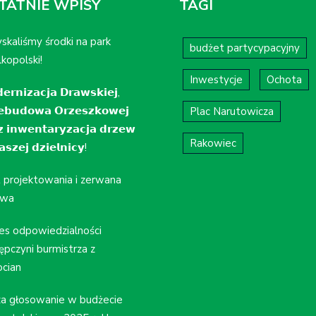
TATNIE WPISY
TAGI
skaliśmy środki na park
budżet partycypacyjny
kopolski!
Inwestycje
Ochota
𝗲𝗿𝗻𝗶𝘇𝗮𝗰𝗷𝗮 𝗗𝗿𝗮𝘄𝘀𝗸𝗶𝗲𝗷,
𝗲𝗯𝘂𝗱𝗼𝘄𝗮 𝗢𝗿𝘇𝗲𝘀𝘇𝗸𝗼𝘄𝗲𝗷
Plac Narutowicza
𝘇 𝗶𝗻𝘄𝗲𝗻𝘁𝗮𝗿𝘆𝘇𝗮𝗰𝗷𝗮 𝗱𝗿𝘇𝗲𝘄
Rakowiec
𝘀𝘇𝗲𝗷 𝗱𝘇𝗶𝗲𝗹𝗻𝗶𝗰𝘆!
t projektowania i zerwana
wa
es odpowiedzialności
ępczyni burmistrza z
cian
a głosowanie w budżecie