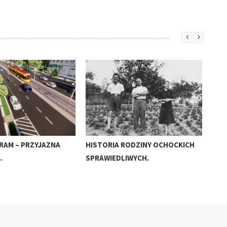
RAM – PRZYJAZNA
HISTORIA RODZINY OCHOCKICH
CZY
…
SPRAWIEDLIWYCH.
WY