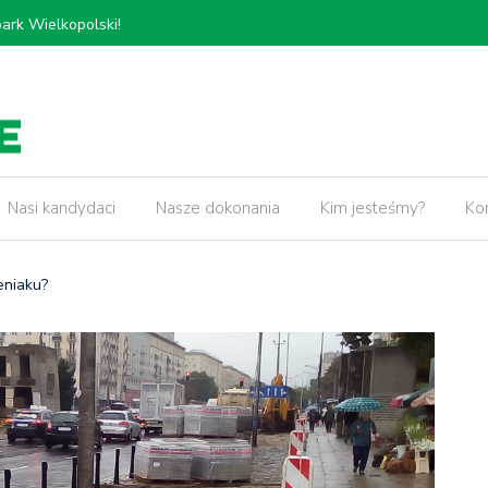
𝗸𝗶𝗲𝗷, 𝗽𝗿𝘇𝗲𝗯𝘂𝗱𝗼𝘄𝗮 𝗢𝗿𝘇𝗲𝘀𝘇𝗸𝗼𝘄𝗲𝗷 𝗼𝗿𝗮𝘇
5 lat pr
𝘄 𝘄 𝗻𝗮𝘀𝘇𝗲𝗷 𝗱𝘇𝗶𝗲𝗹𝗻𝗶𝗰𝘆!
Nasi kandydaci
Nasze dokonania
Kim jesteśmy?
Ko
eniaku?