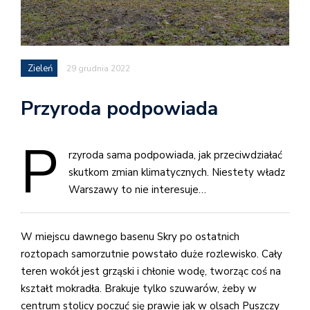
Zieleń
29 grudnia 2022
Przyroda podpowiada
P
rzyroda sama podpowiada, jak przeciwdziałać
skutkom zmian klimatycznych. Niestety władz
Warszawy to nie interesuje…
W miejscu dawnego basenu Skry po ostatnich
roztopach samorzutnie powstało duże rozlewisko. Cały
teren wokół jest grząski i chłonie wodę, tworząc coś na
kształt mokradła. Brakuje tylko szuwarów, żeby w
centrum stolicy poczuć się prawie jak w olsach Puszczy