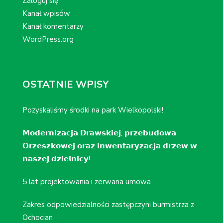
Zaloguj się
Kanał wpisów
Kanał komentarzy
WordPress.org
OSTATNIE WPISY
Pozyskaliśmy środki na park Wielkopolski!
𝗠𝗼𝗱𝗲𝗿𝗻𝗶𝘇𝗮𝗰𝗷𝗮 𝗗𝗿𝗮𝘄𝘀𝗸𝗶𝗲𝗷, 𝗽𝗿𝘇𝗲𝗯𝘂𝗱𝗼𝘄𝗮
𝗢𝗿𝘇𝗲𝘀𝘇𝗸𝗼𝘄𝗲𝗷 𝗼𝗿𝗮𝘇 𝗶𝗻𝘄𝗲𝗻𝘁𝗮𝗿𝘆𝘇𝗮𝗰𝗷𝗮 𝗱𝗿𝘇𝗲𝘄 𝘄
𝗻𝗮𝘀𝘇𝗲𝗷 𝗱𝘇𝗶𝗲𝗹𝗻𝗶𝗰𝘆!
5 lat projektowania i zerwana umowa
Zakres odpowiedzialności zastępczyni burmistrza z
Ochocian