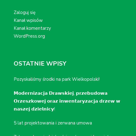
Zaloguj się
Kanał wpisów
Kanał komentarzy
WordPress.org
OSTATNIE WPISY
Pozyskaliśmy środki na park Wielkopolski!
𝗠𝗼𝗱𝗲𝗿𝗻𝗶𝘇𝗮𝗰𝗷𝗮 𝗗𝗿𝗮𝘄𝘀𝗸𝗶𝗲𝗷, 𝗽𝗿𝘇𝗲𝗯𝘂𝗱𝗼𝘄𝗮
𝗢𝗿𝘇𝗲𝘀𝘇𝗸𝗼𝘄𝗲𝗷 𝗼𝗿𝗮𝘇 𝗶𝗻𝘄𝗲𝗻𝘁𝗮𝗿𝘆𝘇𝗮𝗰𝗷𝗮 𝗱𝗿𝘇𝗲𝘄 𝘄
𝗻𝗮𝘀𝘇𝗲𝗷 𝗱𝘇𝗶𝗲𝗹𝗻𝗶𝗰𝘆!
5 lat projektowania i zerwana umowa