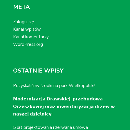
META
Zaloguj się
Kanał wpisów
Kanał komentarzy
WordPress.org
OSTATNIE WPISY
Pozyskaliśmy środki na park Wielkopolski!
𝗠𝗼𝗱𝗲𝗿𝗻𝗶𝘇𝗮𝗰𝗷𝗮 𝗗𝗿𝗮𝘄𝘀𝗸𝗶𝗲𝗷, 𝗽𝗿𝘇𝗲𝗯𝘂𝗱𝗼𝘄𝗮
𝗢𝗿𝘇𝗲𝘀𝘇𝗸𝗼𝘄𝗲𝗷 𝗼𝗿𝗮𝘇 𝗶𝗻𝘄𝗲𝗻𝘁𝗮𝗿𝘆𝘇𝗮𝗰𝗷𝗮 𝗱𝗿𝘇𝗲𝘄 𝘄
𝗻𝗮𝘀𝘇𝗲𝗷 𝗱𝘇𝗶𝗲𝗹𝗻𝗶𝗰𝘆!
5 lat projektowania i zerwana umowa