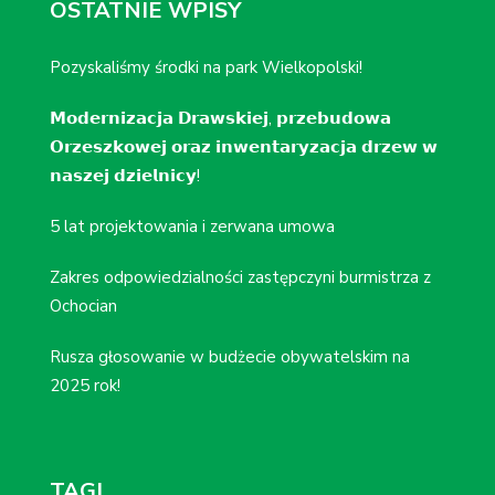
OSTATNIE WPISY
Pozyskaliśmy środki na park Wielkopolski!
𝗠𝗼𝗱𝗲𝗿𝗻𝗶𝘇𝗮𝗰𝗷𝗮 𝗗𝗿𝗮𝘄𝘀𝗸𝗶𝗲𝗷, 𝗽𝗿𝘇𝗲𝗯𝘂𝗱𝗼𝘄𝗮
𝗢𝗿𝘇𝗲𝘀𝘇𝗸𝗼𝘄𝗲𝗷 𝗼𝗿𝗮𝘇 𝗶𝗻𝘄𝗲𝗻𝘁𝗮𝗿𝘆𝘇𝗮𝗰𝗷𝗮 𝗱𝗿𝘇𝗲𝘄 𝘄
𝗻𝗮𝘀𝘇𝗲𝗷 𝗱𝘇𝗶𝗲𝗹𝗻𝗶𝗰𝘆!
5 lat projektowania i zerwana umowa
Zakres odpowiedzialności zastępczyni burmistrza z
Ochocian
Rusza głosowanie w budżecie obywatelskim na
2025 rok!
TAGI