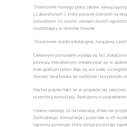
Stworzenie nowego placu zabaw, nawiązującego
(„Laboratorium”), który pozwoli dzieciom na eks
naturalnymi. Co ważne, zamiast dwóch ogrodzon
rozdzielający je obecnie trawnik.
Stworzenie ścieżki edukacyjnej, związanej z patr
Ciekawymi pomysłami wydają się też zlokalizowan
pozwolą mieszkańcom zrelaksować się w upalne 
brak upalnym latem daje się we znaki, szczegól
również dwa boiska do siatkówki i koszykówki o
Martwi jedynie fakt, że w projekcie nie założon
uczestnicy konsultacji. Apelujemy o uzupełnien
I mamy nadzieję, że na realizację zmian nie przyj
Zachodniego. Konsultacje i powstała w ich wyni
ogromny potencjał, który dotąd pozostaje zupeł