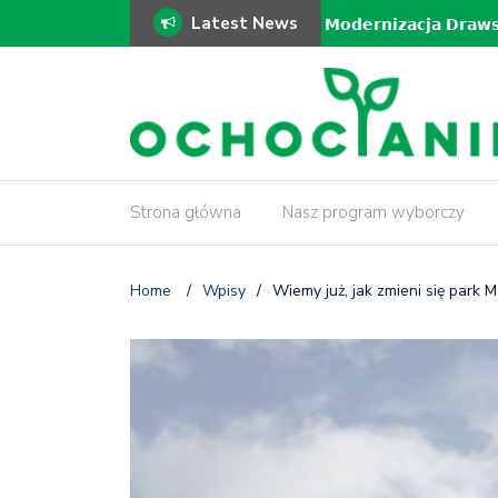
Latest News
ki!
𝗠𝗼𝗱𝗲𝗿𝗻𝗶𝘇𝗮𝗰𝗷𝗮 𝗗𝗿𝗮𝘄
𝗶𝗻𝘄𝗲𝗻𝘁𝗮𝗿𝘆𝘇𝗮𝗰𝗷𝗮 𝗱𝗿𝘇
Strona główna
Nasz program wyborczy
Home
/
Wpisy
/
Wiemy już, jak zmieni się park M