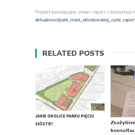
Projekt koncepcyjny zmian i raport z konsultacji 
aktualnosci/
park_marii_sklodowskiej_cur
ie_rapor
RELATED POSTS
JAKIE OKOLICE PARKU PIĘCIU
𝗭Ł𝗼𝘇̇𝘆𝗹𝗶𝘀́
SIÓSTR?
𝗸𝗼𝗻𝘀𝘂𝗹𝘁𝗮