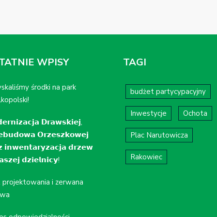
TATNIE WPISY
TAGI
skaliśmy środki na park
budżet partycypacyjny
kopolski!
Inwestycje
Ochota
𝗲𝗿𝗻𝗶𝘇𝗮𝗰𝗷𝗮 𝗗𝗿𝗮𝘄𝘀𝗸𝗶𝗲𝗷,
𝗲𝗯𝘂𝗱𝗼𝘄𝗮 𝗢𝗿𝘇𝗲𝘀𝘇𝗸𝗼𝘄𝗲𝗷
Plac Narutowicza
𝘇 𝗶𝗻𝘄𝗲𝗻𝘁𝗮𝗿𝘆𝘇𝗮𝗰𝗷𝗮 𝗱𝗿𝘇𝗲𝘄
Rakowiec
𝘀𝘇𝗲𝗷 𝗱𝘇𝗶𝗲𝗹𝗻𝗶𝗰𝘆!
t projektowania i zerwana
wa
es odpowiedzialności