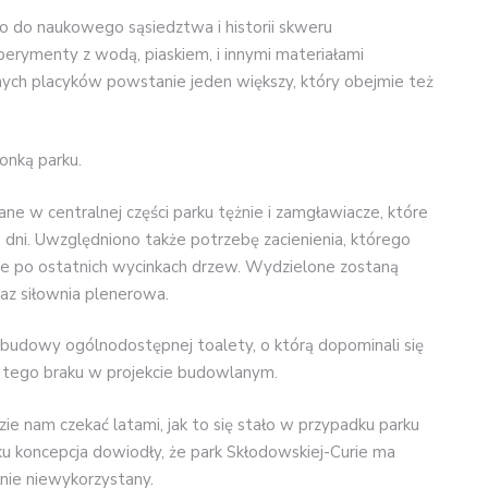
 do naukowego sąsiedztwa i historii skweru
perymenty z wodą, piaskiem, i innymi materiałami
ych placyków powstanie jeden większy, który obejmie też
onką parku.
e w centralnej części parku tężnie i zamgławiacze, które
dni. Uwzględniono także potrzebę zacienienia, którego
nie po ostatnich wycinkach drzew. Wydzielone zostaną
raz siłownia plenerowa.
o budowy ogólnodostępnej toalety, o którą dopominali się
ie tego braku w projekcie budowlanym.
dzie nam czekać latami, jak to się stało w przypadku parku
ku koncepcja dowiodły, że park Skłodowskiej-Curie ma
nie niewykorzystany.