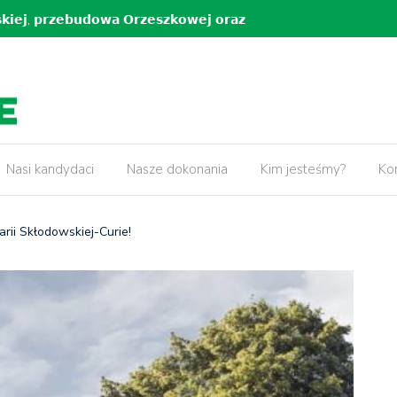
𝗸𝗶𝗲𝗷, 𝗽𝗿𝘇𝗲𝗯𝘂𝗱𝗼𝘄𝗮 𝗢𝗿𝘇𝗲𝘀𝘇𝗸𝗼𝘄𝗲𝗷 𝗼𝗿𝗮𝘇
5 lat pr
𝘄 𝘄 𝗻𝗮𝘀𝘇𝗲𝗷 𝗱𝘇𝗶𝗲𝗹𝗻𝗶𝗰𝘆!
Nasi kandydaci
Nasze dokonania
Kim jesteśmy?
Ko
arii Skłodowskiej-Curie!