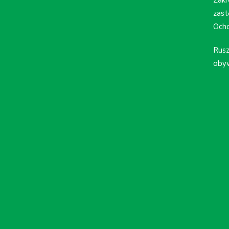
zast
Ocho
Rusz
obyw