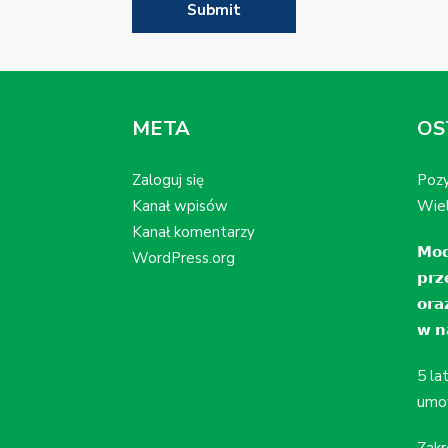
META
OS
Zaloguj się
Pozy
Kanał wpisów
Wiel
Kanał komentarzy
𝗠𝗼𝗱
WordPress.org
𝗽𝗿𝘇
𝗼𝗿𝗮
𝘄 𝗻𝗮
5 la
umo
Zakr