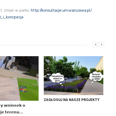
nt. zmian w parku:
http://
konsultacje.um.warszawa.pl/
t_i_koncpecja
ZAGŁOSUJ NA NASZE PROJEKTY
GŁO
𝗺𝘆 𝘄𝗻𝗶𝗼𝘀𝗲𝗸 𝗼
BUD
𝗷𝗲 𝘁𝗲𝗿𝗲𝗻𝘂…