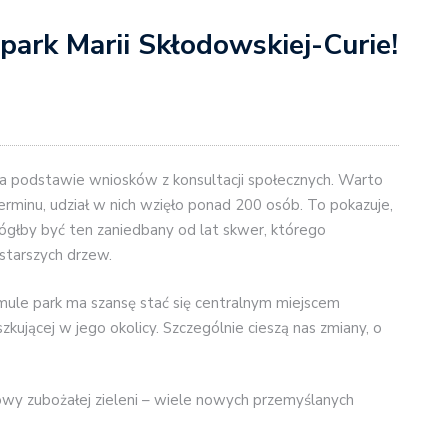
 park Marii Skłodowskiej-Curie!
 podstawie wniosków z konsultacji społecznych. Warto
minu, udział w nich wzięło ponad 200 osób. To pokazuje,
głby być ten zaniedbany od lat skwer, którego
star
szych drzew.
mule park ma szansę stać się centralnym miejscem
kującej w jego okolicy. Szczególnie cieszą nas zmiany, o
wy zubożałej zieleni – wiele nowych przemyślanych