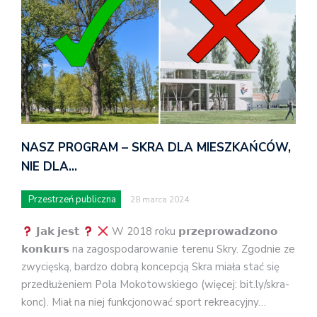
NASZ PROGRAM – SKRA DLA MIESZKAŃCÓW,
NIE DLA…
Przestrzeń publiczna
28 marca 2024
𝗝𝗮𝗸 𝗷𝗲𝘀𝘁
W 2018 roku 𝗽𝗿𝘇𝗲𝗽𝗿𝗼𝘄𝗮𝗱𝘇𝗼𝗻𝗼
𝗸𝗼𝗻𝗸𝘂𝗿𝘀 na zagospodarowanie terenu Skry. Zgodnie ze
zwycięską, bardzo dobrą koncepcją Skra miała stać się
przedłużeniem Pola Mokotowskiego (więcej: bit.ly/skra-
konc). Miał na niej funkcjonować sport rekreacyjny…