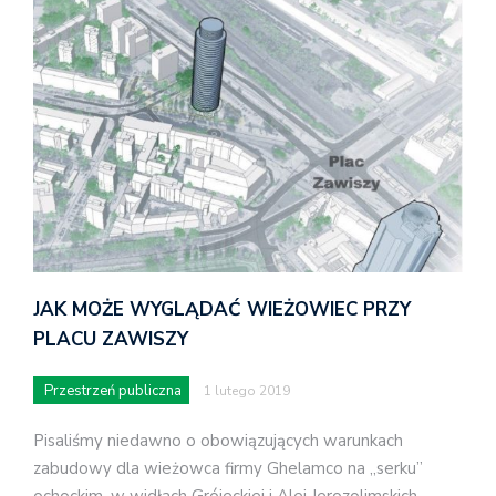
JAK MOŻE WYGLĄDAĆ WIEŻOWIEC PRZY
PLACU ZAWISZY
Przestrzeń publiczna
1 lutego 2019
Pisaliśmy niedawno o obowiązujących warunkach
zabudowy dla wieżowca firmy Ghelamco na „serku”
ochockim, w widłach Grójeckiej i Alej Jerozolimskich.