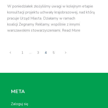
W poniedziałek złożyliśmy uwagi w kolejnym etapie
konsultacji projektu uchwały krajobrazowej, nad którą
pracuje Urząd Miasta. Działamy w ramach
koalicji Żegnamy Reklamy, wspólnie z innymi
warszawskimi stowarzyszeniami. Read More
1
…
3
4
5
META
Zaloguj się