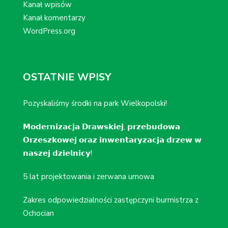
Kanał wpisów
Kanał komentarzy
WordPress.org
OSTATNIE WPISY
Pozyskaliśmy środki na park Wielkopolski!
𝗠𝗼𝗱𝗲𝗿𝗻𝗶𝘇𝗮𝗰𝗷𝗮 𝗗𝗿𝗮𝘄𝘀𝗸𝗶𝗲𝗷, 𝗽𝗿𝘇𝗲𝗯𝘂𝗱𝗼𝘄𝗮
𝗢𝗿𝘇𝗲𝘀𝘇𝗸𝗼𝘄𝗲𝗷 𝗼𝗿𝗮𝘇 𝗶𝗻𝘄𝗲𝗻𝘁𝗮𝗿𝘆𝘇𝗮𝗰𝗷𝗮 𝗱𝗿𝘇𝗲𝘄 𝘄
𝗻𝗮𝘀𝘇𝗲𝗷 𝗱𝘇𝗶𝗲𝗹𝗻𝗶𝗰𝘆!
5 lat projektowania i zerwana umowa
Zakres odpowiedzialności zastępczyni burmistrza z
Ochocian