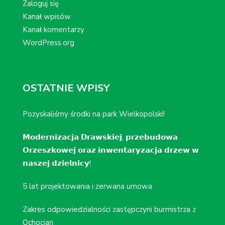
Zaloguj się
Kanał wpisów
Kanał komentarzy
WordPress.org
OSTATNIE WPISY
Pozyskaliśmy środki na park Wielkopolski!
𝗠𝗼𝗱𝗲𝗿𝗻𝗶𝘇𝗮𝗰𝗷𝗮 𝗗𝗿𝗮𝘄𝘀𝗸𝗶𝗲𝗷, 𝗽𝗿𝘇𝗲𝗯𝘂𝗱𝗼𝘄𝗮
𝗢𝗿𝘇𝗲𝘀𝘇𝗸𝗼𝘄𝗲𝗷 𝗼𝗿𝗮𝘇 𝗶𝗻𝘄𝗲𝗻𝘁𝗮𝗿𝘆𝘇𝗮𝗰𝗷𝗮 𝗱𝗿𝘇𝗲𝘄 𝘄
𝗻𝗮𝘀𝘇𝗲𝗷 𝗱𝘇𝗶𝗲𝗹𝗻𝗶𝗰𝘆!
5 lat projektowania i zerwana umowa
Zakres odpowiedzialności zastępczyni burmistrza z
Ochocian