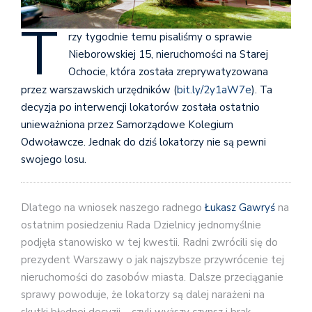
T
rzy tygodnie temu pisaliśmy o sprawie
Nieborowskiej 15, nieruchomości na Starej
Ochocie, która została zreprywatyzowana
przez warszawskich urzędników (
bit.ly/2y1aW7e
). Ta
decyzja po interwencji lokatorów została ostatnio
unieważniona przez Samorządowe Kolegium
Odwoławcze. Jednak do dziś lokatorzy nie są pewni
swojego losu.
Dlatego na wniosek naszego radnego
Łukasz Gawryś
na
ostatnim posiedzeniu Rada D
zielnicy jednomyślnie
podjęła stanowisko w tej kwestii. Radni zwrócili się do
prezydent Warszawy o jak najszybsze przywrócenie tej
nieruchomości do zasobów miasta. Dalsze przeciąganie
sprawy powoduje, że lokatorzy są dalej narażeni na