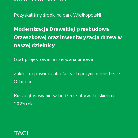
Pozyskaliśmy środki na park Wielkopolski!
𝗠𝗼𝗱𝗲𝗿𝗻𝗶𝘇𝗮𝗰𝗷𝗮 𝗗𝗿𝗮𝘄𝘀𝗸𝗶𝗲𝗷, 𝗽𝗿𝘇𝗲𝗯𝘂𝗱𝗼𝘄𝗮
𝗢𝗿𝘇𝗲𝘀𝘇𝗸𝗼𝘄𝗲𝗷 𝗼𝗿𝗮𝘇 𝗶𝗻𝘄𝗲𝗻𝘁𝗮𝗿𝘆𝘇𝗮𝗰𝗷𝗮 𝗱𝗿𝘇𝗲𝘄 𝘄
𝗻𝗮𝘀𝘇𝗲𝗷 𝗱𝘇𝗶𝗲𝗹𝗻𝗶𝗰𝘆!
5 lat projektowania i zerwana umowa
Zakres odpowiedzialności zastępczyni burmistrza z
Ochocian
Rusza głosowanie w budżecie obywatelskim na
2025 rok!
TAGI