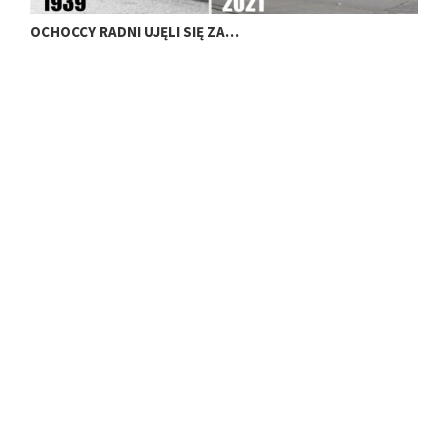
OCHOCCY RADNI UJĘLI SIĘ ZA…
Z
1