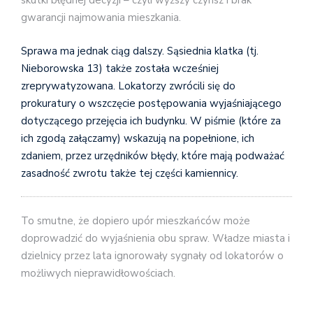
skutki błędnej decyzji – czyli wyższy czynsz i brak
gwarancji najmowania mieszkania.
Sprawa ma jednak ciąg dalszy. Sąsiednia klatka (tj.
Nieborowska 13) także została wcześniej
zreprywatyzowana. Lokatorzy zwrócili się do
prokuratury o wszczęcie postępowania wyjaśniającego
dotyczącego przejęcia ich budynku. W piśmie (które za
ich zgodą załączamy) wskazują na popełnione, ich
zdaniem, przez urzędników błędy, które mają podważać
zasadność zwrotu także tej części kamiennicy.
To smutne, że dopiero upór mieszkańców może
doprowadzić do wyjaśnienia obu spraw. Władze miasta i
dzielnicy przez lata ignorowały sygnały od lokatorów o
możliwych nieprawidłowościach.