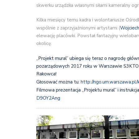
skwerku urządziła własnymi siłami kameralny ogr
Kilka miesię
cy temu kadra i wolontariusze Ośrod
wspólnie z zaprzyjaźnionymi artystami (
Wojciech
elewację placówki. Powstał fantazyjny wielobarw
okolicę.
„Projekt mural” ubiega się teraz o nagrodę głów
pozarządowych 2017 roku w Warszawie S3KTOR.
Rakowca!
Głosować można tu:
http://ngo.um.warszawa.pl
Filmowa prezentacja „Projektu mural” i instrukc
D9OY2Ang