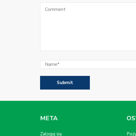
META
OS
Zaloguj się
Pozy