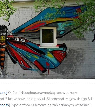
cznej
Osób z Niepełnosprawnością, prowadzony
uż od 2 lat w pawilonie przy ul. Skorochód-Majewskiego 34
choty
). Społeczność Ośrodka na zaniedbanym wcześniej