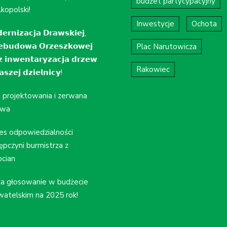
budżet partycypacyjny
kopolski!
Inwestycje
Ochota
𝗲𝗿𝗻𝗶𝘇𝗮𝗰𝗷𝗮 𝗗𝗿𝗮𝘄𝘀𝗸𝗶𝗲𝗷,
𝗲𝗯𝘂𝗱𝗼𝘄𝗮 𝗢𝗿𝘇𝗲𝘀𝘇𝗸𝗼𝘄𝗲𝗷
Plac Narutowicza
𝘇 𝗶𝗻𝘄𝗲𝗻𝘁𝗮𝗿𝘆𝘇𝗮𝗰𝗷𝗮 𝗱𝗿𝘇𝗲𝘄
Rakowiec
𝘀𝘇𝗲𝗷 𝗱𝘇𝗶𝗲𝗹𝗻𝗶𝗰𝘆!
t projektowania i zerwana
wa
es odpowiedzialności
ępczyni burmistrza z
cian
a głosowanie w budżecie
atelskim na 2025 rok!