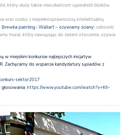
ód, który służy także mieszkańcom sąsiednich bloków.
ka oraz osoby z niepełnosprawnością intelektualną
 Brewka painting
i
Wallart – ożywiamy ściany
) odnowili
ny mural, który nawiązując do zieleni otoczenia, ożywia
ną w miejskim konkursie najlepszych inicjatyw
 Zachęcamy do wsparcia kandydatury sąsiadów z
/konkurs-sektor2017
ja głosowania:
https://www.youtube.com/watch?v=Kh-