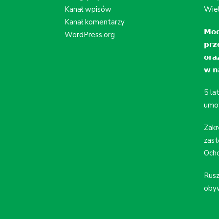
Kanał wpisów
Wiel
Kanał komentarzy
𝗠𝗼𝗱
WordPress.org
𝗽𝗿𝘇
𝗼𝗿𝗮
𝘄 𝗻𝗮
5 la
umo
Zakr
zast
Ocho
Rusz
obyw