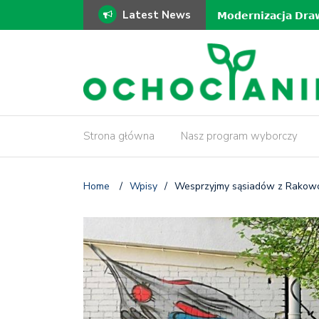
Latest News
ki!
𝗠𝗼𝗱𝗲𝗿𝗻𝗶𝘇𝗮𝗰𝗷𝗮 𝗗𝗿𝗮𝘄
𝗶𝗻𝘄𝗲𝗻𝘁𝗮𝗿𝘆𝘇𝗮𝗰𝗷𝗮 𝗱𝗿𝘇
Strona główna
Nasz program wyborczy
Home
/
Wpisy
/
Wesprzyjmy sąsiadów z Rakowca