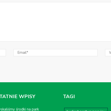
TATNIE WPISY
TAGI
skaliśmy środki na park