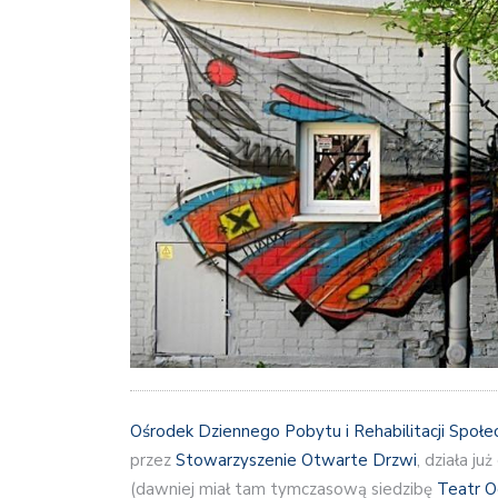
Ośrodek Dziennego Pobytu i Rehabilitacji Społe
przez
Stowarzyszenie Otwarte Drzwi
, działa j
(dawniej miał tam tymczasową siedzibę
Teatr O