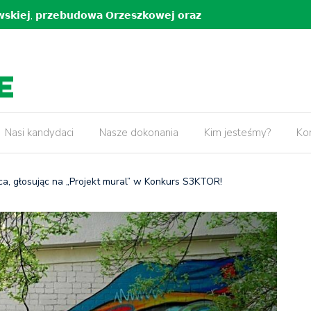
𝗸𝗶𝗲𝗷, 𝗽𝗿𝘇𝗲𝗯𝘂𝗱𝗼𝘄𝗮 𝗢𝗿𝘇𝗲𝘀𝘇𝗸𝗼𝘄𝗲𝗷 𝗼𝗿𝗮𝘇
5 lat pr
𝘄 𝘄 𝗻𝗮𝘀𝘇𝗲𝗷 𝗱𝘇𝗶𝗲𝗹𝗻𝗶𝗰𝘆!
Nasi kandydaci
Nasze dokonania
Kim jesteśmy?
Ko
, głosując na „Projekt mural” w Konkurs S3KTOR!