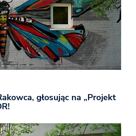
akowca, głosując na „Projekt
OR!